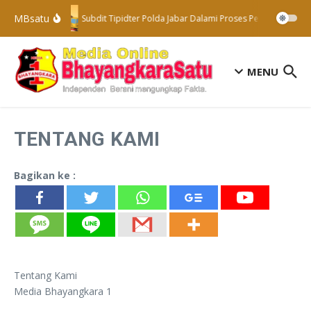
Lewati ke konten
MBsatu
Subdit Tipidter Polda Jabar Dalami Proses Penyelidikan 
MENU
TENTANG KAMI
Bagikan ke :
Tentang Kami
Media Bhayangkara 1