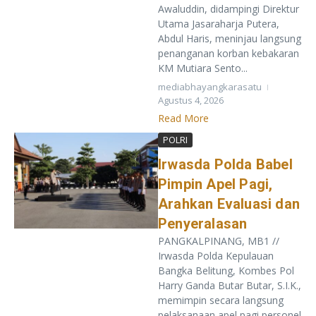
Awaluddin, didampingi Direktur
Utama Jasaraharja Putera,
Abdul Haris, meninjau langsung
penanganan korban kebakaran
KM Mutiara Sento...
mediabhayangkarasatu
Agustus 4, 2026
Read More
POLRI
Irwasda Polda Babel
Pimpin Apel Pagi,
Arahkan Evaluasi dan
Penyeralasan
PANGKALPINANG, MB1 //
Irwasda Polda Kepulauan
Bangka Belitung, Kombes Pol
Harry Ganda Butar Butar, S.I.K.,
memimpin secara langsung
pelaksanaan apel pagi personel