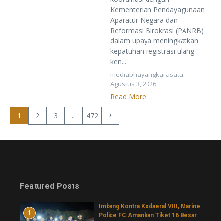
Kementerian Pendayagunaan
Aparatur Negara dan
Reformasi Birokrasi (PANRB)
dalam upaya meningkatkan
kepatuhan registrasi ulang
ken...
mediabhayangkarasatu
Agustus 3, 2026
Read More
1
2
3
...
472
Featured Posts
Imbang Kontra Kodaeral VIII, Marine
1
Police FC Amankan Tiket 16 Besar