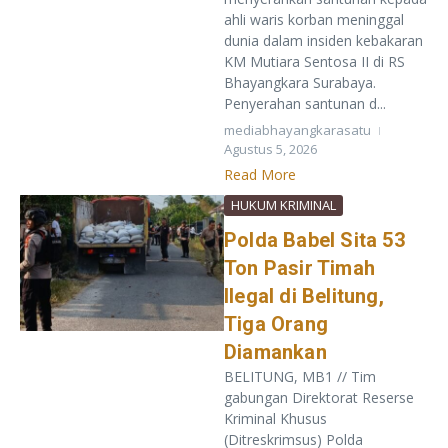
ahli waris korban meninggal
dunia dalam insiden kebakaran
KM Mutiara Sentosa II di RS
Bhayangkara Surabaya.
Penyerahan santunan d...
mediabhayangkarasatu
Agustus 5, 2026
Read More
HUKUM KRIMINAL
Polda Babel Sita 53
Ton Pasir Timah
Ilegal di Belitung,
Tiga Orang
Diamankan
BELITUNG, MB1 // Tim
gabungan Direktorat Reserse
Kriminal Khusus
(Ditreskrimsus) Polda