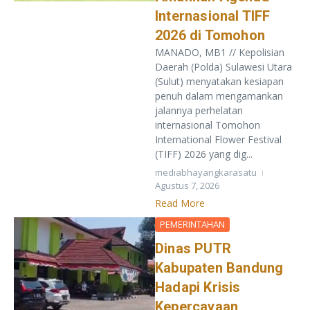
Internasional TIFF
2026 di Tomohon
MANADO, MB1 // Kepolisian
Daerah (Polda) Sulawesi Utara
(Sulut) menyatakan kesiapan
penuh dalam mengamankan
jalannya perhelatan
internasional Tomohon
International Flower Festival
(TIFF) 2026 yang dig...
mediabhayangkarasatu
Agustus 7, 2026
Read More
PEMERINTAHAN
Dinas PUTR
Kabupaten Bandung
Hadapi Krisis
Kepercayaan