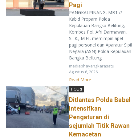
Pagi
PANGKALPINANG, MB1 //
Kabid Propam Polda
Kepulauan Bangka Belitung,
Kombes Pol. Afri Darmawan,
S.I.K., M.H., memimpin apel
pagi personel dan Aparatur Sipil
Negara (ASN) Polda Kepulauan
Bangka Belitung...
mediabhayangkarasatu
Agustus 6, 2026
Read More
POLRI
Ditlantas Polda Babel
Intensifkan
Pengaturan di
sejumlah Titik Rawan
Kemacetan