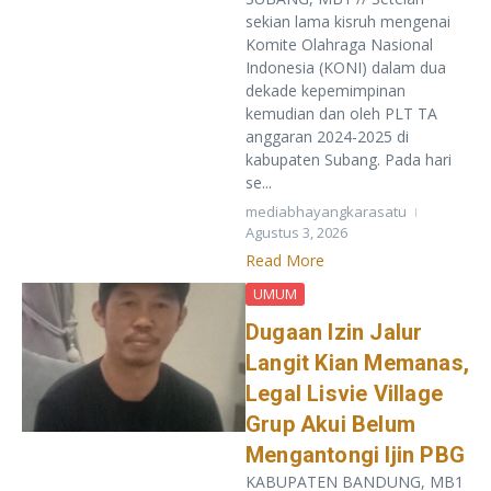
sekian lama kisruh mengenai
Komite Olahraga Nasional
Indonesia (KONI) dalam dua
dekade kepemimpinan
kemudian dan oleh PLT TA
anggaran 2024-2025 di
kabupaten Subang. Pada hari
se...
mediabhayangkarasatu
Agustus 3, 2026
Read More
UMUM
Dugaan Izin Jalur
Langit Kian Memanas,
Legal Lisvie Village
Grup Akui Belum
Mengantongi Ijin PBG
KABUPATEN BANDUNG, MB1