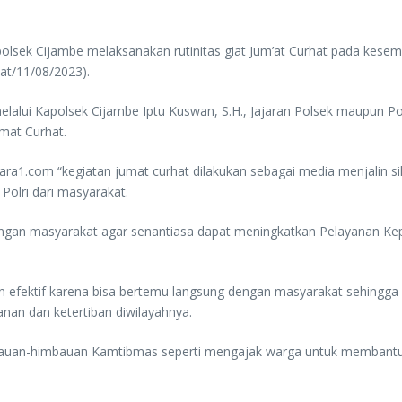
polsek Cijambe melaksanakan rutinitas giat Jum’at Curhat pada kesem
t/11/08/2023).
 melalui Kapolsek Cijambe Iptu Kuswan, S.H., Jajaran Polsek maupun 
mat Curhat.
com “kegiatan jumat curhat dilakukan sebagai media menjalin silat
olri dari masyarakat.
i dengan masyarakat agar senantiasa dapat meningkatkan Pelayanan 
an efektif karena bisa bertemu langsung dengan masyarakat sehingga
nan dan ketertiban diwilayahnya.
mbauan-himbauan Kamtibmas seperti mengajak warga untuk membantu