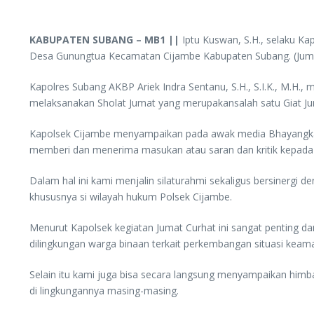
KABUPATEN SUBANG – MB1 ||
Iptu Kuswan, S.H., selaku Ka
Desa Gunungtua Kecamatan Cijambe Kabupaten Subang. (Juma
Kapolres Subang AKBP Ariek Indra Sentanu, S.H., S.I.K., M.H.,
melaksanakan Sholat Jumat yang merupakansalah satu Giat Ju
Kapolsek Cijambe menyampaikan pada awak media Bhayangkara1.
memberi dan menerima masukan atau saran dan kritik kepada P
Dalam hal ini kami menjalin silaturahmi sekaligus bersinerg
khususnya si wilayah hukum Polsek Cijambe.
Menurut Kapolsek kegiatan Jumat Curhat ini sangat penting d
dilingkungan warga binaan terkait perkembangan situasi keama
Selain itu kami juga bisa secara langsung menyampaikan hi
di lingkungannya masing-masing.