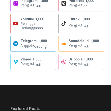
Instagram
1,000
Pinterest
1,000
Pengikut
Pengikut
Ikuti
Pin
Youtube
1,000
Tiktok
1,000
Pelanggan
Pengikut
Ikuti
Berlangganan
Telegram
1,000
Soundcloud
1,000
Anggota
Pengikut
Gabung
Ikuti
Vimeo
1,000
Dribbble
1,000
Pengikut
Pengikut
Ikuti
Ikuti
Featured Posts