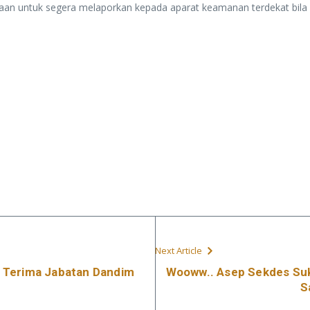
naan untuk segera melaporkan kepada aparat keamanan terdekat bila m
Next Article
 Terima Jabatan Dandim
Wooww.. Asep Sekdes Suk
S