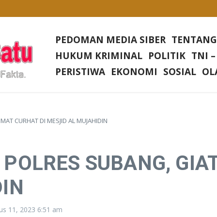
Desa Rias
Di setiap Gereja Di Wilkum Polres Bangka Barat
PEDOMAN MEDIA SIBER
TENTANG
sa Nangerang Kecamatan Jampang Tengah Kabupaten Sukabumi
HUKUM KRIMINAL
POLITIK
TNI –
Irjen Tornagogo Sihombing Pimpin Wilayah Baru
PERISTIWA
EKONOMI
SOSIAL
OL
MAT CURHAT DI MESJID AL MUJAHIDIN
POLRES SUBANG, GIAT
DIN
us 11, 2023
6:51 am