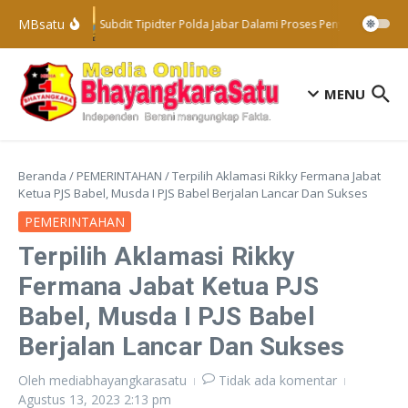
Lewati ke konten
MBsatu
Subdit Tipidter Polda Jabar Dalami Proses Penyelidikan Te
MENU
Beranda
/
PEMERINTAHAN
/
Terpilih Aklamasi Rikky Fermana Jabat
Ketua PJS Babel, Musda I PJS Babel Berjalan Lancar Dan Sukses
PEMERINTAHAN
Terpilih Aklamasi Rikky
Fermana Jabat Ketua PJS
Babel, Musda I PJS Babel
Berjalan Lancar Dan Sukses
Oleh
mediabhayangkarasatu
Tidak ada komentar
Agustus 13, 2023
2:13 pm