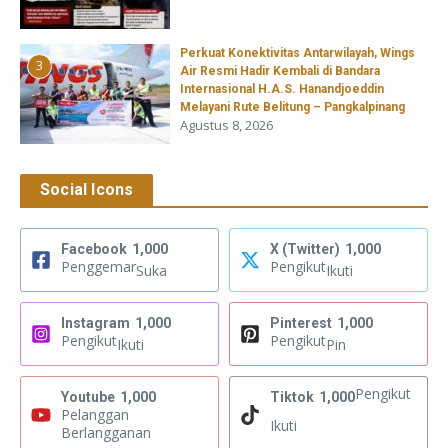
Perkuat Konektivitas Antarwilayah, Wings
3
Air Resmi Hadir Kembali di Bandara
Internasional H.A.S. Hanandjoeddin
Melayani Rute Belitung – Pangkalpinang
Agustus 8, 2026
Social Icons
Facebook
1,000
X (Twitter)
1,000
Penggemar
Pengikut
Suka
Ikuti
Instagram
1,000
Pinterest
1,000
Pengikut
Pengikut
Ikuti
Pin
Pengikut
Youtube
1,000
Tiktok
1,000
Pelanggan
Ikuti
Berlangganan