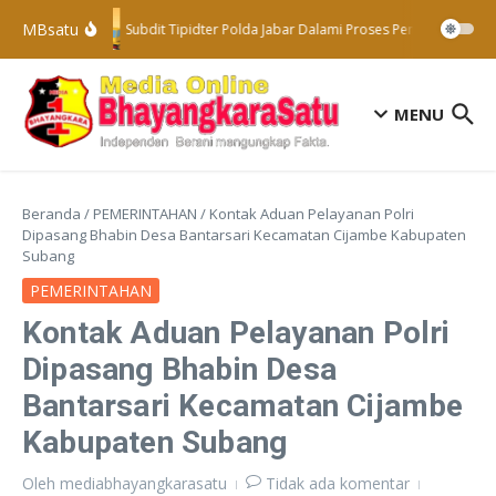
Lewati ke konten
MBsatu
Subdit Tipidter Polda Jabar Dalami Proses Penyelidikan Te
MENU
Beranda
/
PEMERINTAHAN
/
Kontak Aduan Pelayanan Polri
Dipasang Bhabin Desa Bantarsari Kecamatan Cijambe Kabupaten
Subang
PEMERINTAHAN
Kontak Aduan Pelayanan Polri
Dipasang Bhabin Desa
Bantarsari Kecamatan Cijambe
Kabupaten Subang
Oleh
mediabhayangkarasatu
Tidak ada komentar