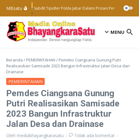
Lewati ke konten
MBsatu
Subdit Tipidter Polda Jabar Dalami Proses Penyelidikan Te
MENU
Beranda
/
PEMERINTAHAN
/
Pemdes Ciangsana Gunung Putri
Realisasikan Samisade 2023 Bangun Infrastruktur Jalan Desa dan
Drainase
PEMERINTAHAN
Pemdes Ciangsana Gunung
Putri Realisasikan Samisade
2023 Bangun Infrastruktur
Jalan Desa dan Drainase
Oleh
mediabhayangkarasatu
Tidak ada komentar