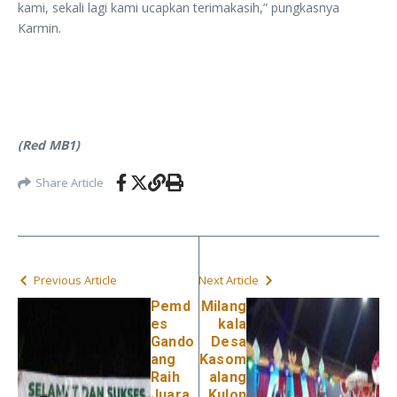
kami, sekali lagi kami ucapkan terimakasih,” pungkasnya
Karmin.
(Red MB1)
Share Article
Previous Article
Next Article
Pemd
Milang
es
kala
Gando
Desa
ang
Kasom
Raih
alang
Juara
Kulon