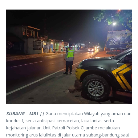
SUBANG – MB1 ||
Guna menciptakan Wilayah yang aman dan
kondusif, serta antisipasi kemacetan, laka lantas serta
kejahatan jalanan,Unit Patroli Polsek Cijambe melakukan
monitoring arus lalulintas di jalur utama subang-bandung saat