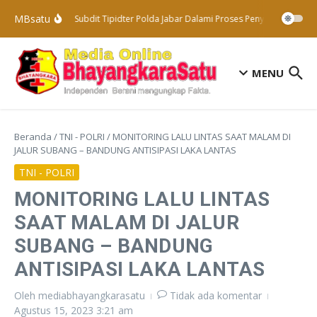
Lewati ke konten
MBsatu
Subdit Tipidter Polda Jabar Dalami Proses Penyelidikan Ter
MENU
Beranda
/
TNI - POLRI
/
MONITORING LALU LINTAS SAAT MALAM DI
JALUR SUBANG – BANDUNG ANTISIPASI LAKA LANTAS
TNI - POLRI
MONITORING LALU LINTAS
SAAT MALAM DI JALUR
SUBANG – BANDUNG
ANTISIPASI LAKA LANTAS
Oleh
mediabhayangkarasatu
Tidak ada komentar
Agustus 15, 2023
3:21 am