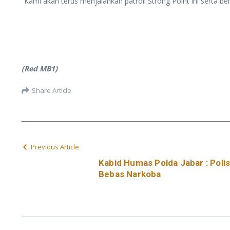
“Kami akan terus menjalankan patroli Strong Point ini serta 
(Red MB1)
Share Article
Previous Article
Kabid Humas Polda Jabar : Pol
Bebas Narkoba