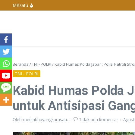
Para Juru Sembelih Dilatih Agar Halal
Lewati ke konten
MBsatu
Polres Basel Tangkap Pelaku Penganiayaan Di 
Polres Bangka Barat Melaksanakan Pengamanan 
Penyelenggaraan Pengurus Karang Taruna De
Kapolda Kepulauan Bangka Belitung Berganti, 
Beranda
/
TNI - POLRI
/
Kabid Humas Polda Jabar : Polisi Patroli S
TNI - POLRI
Kabid Humas Polda Jab
untuk Antisipasi Ga
Oleh
mediabhayangkarasatu
Tidak ada komentar
Agust