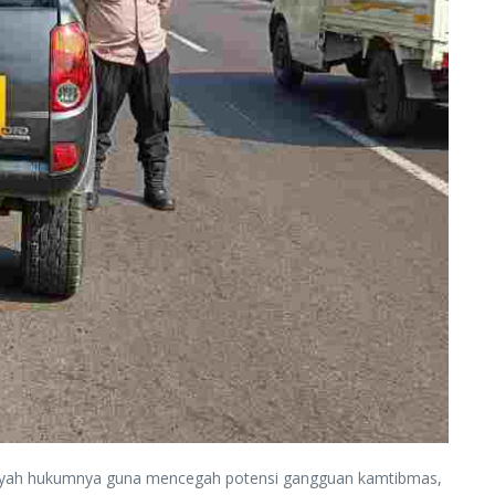
 wilayah hukumnya guna mencegah potensi gangguan kamtibmas,