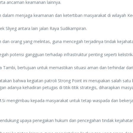
serta ancaman keamanan lainnya.
sian dalam menjaga keamanan dan ketertiban masyarakat di wilayah K
sek Sliyeg antara lain jalan Raya Sudikampiran.
aan dan orang yang melintas, guna mencegah terjadinya tindak kejah
egah potensi gangguan terhadap infrastruktur penting seperti kelistrik
Desa Tambi, bertujuan untuk memastikan situasi aman dan terhindar d
takan bahwa kegiatan patroli Strong Point ini merupakan salah satu
an adanya kehadiran petugas di titik-titik strategis, diharapkan m
 M.Si mengimbau kepada masyarakat untuk tetap waspada dan beker
 mendukung upaya penegakan hukum dan pencegahan tindak kejahatan