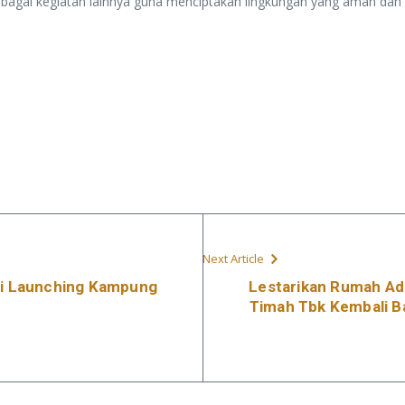
berbagai kegiatan lainnya guna menciptakan lingkungan yang aman dan
Next Article
isi Launching Kampung
Lestarikan Rumah Ad
Timah Tbk Kembali 