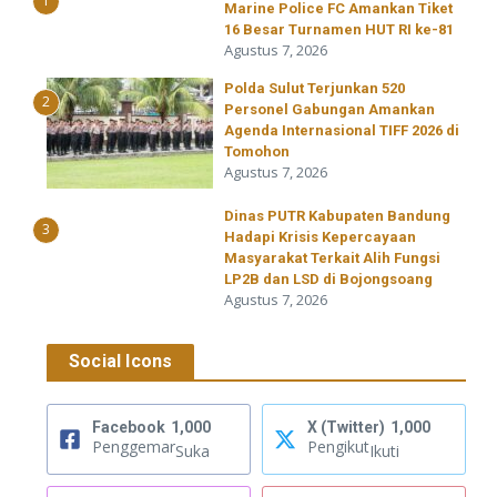
1
Marine Police FC Amankan Tiket
16 Besar Turnamen HUT RI ke-81
Agustus 7, 2026
​Polda Sulut Terjunkan 520
2
Personel Gabungan Amankan
Agenda Internasional TIFF 2026 di
Tomohon
Agustus 7, 2026
Dinas PUTR Kabupaten Bandung
3
Hadapi Krisis Kepercayaan
Masyarakat Terkait Alih Fungsi
LP2B dan LSD di Bojongsoang
Agustus 7, 2026
Social Icons
Facebook
1,000
X (Twitter)
1,000
Penggemar
Pengikut
Suka
Ikuti