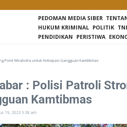
Desa Rias
PEDOMAN MEDIA SIBER
TENTA
Di setiap Gereja Di Wilkum Polres Bangka Barat
HUKUM KRIMINAL
POLITIK
TNI
sa Nangerang Kecamatan Jampang Tengah Kabupaten Sukabumi
PENDIDIKAN
PERISTIWA
EKON
Irjen Tornagogo Sihombing Pimpin Wilayah Baru
trong Point Wiralodra untuk Antisipasi Gangguan Kamtibmas
ar : Polisi Patroli Str
ngguan Kamtibmas
us 19, 2023
5:38 am