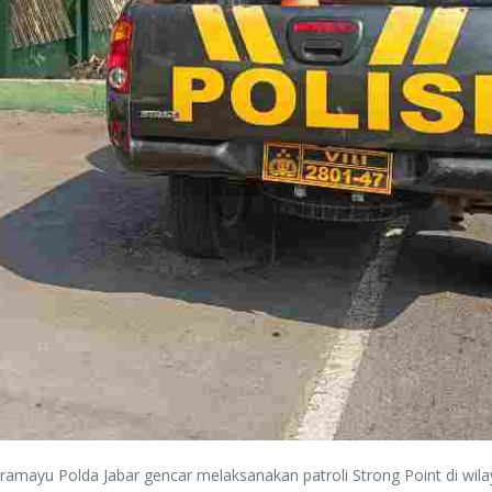
Indramayu Polda Jabar gencar melaksanakan patroli Strong Point di