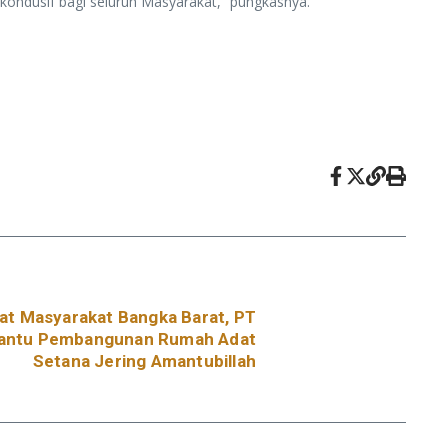
 kondusif bagi seluruh Masyarakat,” pungkasnya.
at Masyarakat Bangka Barat, PT
Bantu Pembangunan Rumah Adat
Setana Jering Amantubillah