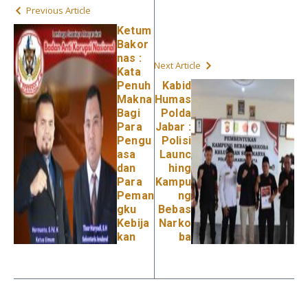
Previous Article
Ketum
Bakor
nas :
Next Article
Kata
Penuh
Kabid
Makna
Humas
Bagi
Polda
Para
Jabar :
Pengu
Polisi
asa
Launc
dan
hing
Para
Kampu
Peman
ng
gku
Bebas
Kebija
Narko
kan
ba