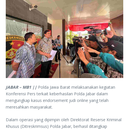
JABAR – MB1 ||
Polda Jawa Barat melaksanakan kegiatan
Konferensi Pers terkait keberhasilan Polda Jabar dalam
mengungkap kasus endorsement judi online yang telah
meresahkan masyarakat.
Dalam operasi yang dipimpin oleh Direktorat Reserse Kriminal
Khusus (Ditreskrimsus) Polda Jabar, berhasil ditangkap