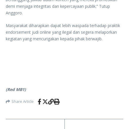
demi menjaga integritas dan kepercayaan publik.” Tutup
Anggoro.
Masyarakat diharapkan dapat lebih waspada terhadap praktik
endorsement judi online yang ilegal dan segera melaporkan
kegiatan yang mencurigakan kepada pihak berwajib.
(Red MB1)
Share Article