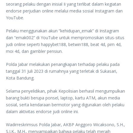
seorang pelaku dengan inisial Ii yang terlibat dalam kegiatan
endorse perjudian online melalui media sosial Instagram dan
YouTube.
Pelaku menggunakan akun “kehidupan_emak” di Instagram
dan “emak002” di YouTube untuk mempromosikan situs-situs
judi online seperti happybet188, betwin188, beat 4d, pim 4d,
moi 4d, dan gambler pensiun.
Polda Jabar melakukan penangkapan terhadap pelaku pada
tanggal 31 Juli 2023 di rumahnya yang terletak di Sukasari,
Kota Bandung.
Selama penyelidikan, pihak Kepolisian berhasil mengumpulkan
barang bukti berupa ponsel, laptop, kartu ATM, akun media
sosial, serta kendaraan bermotor yang digunakan oleh pelaku
dalam aktivitas endorse judi online ini.
Wadirreskrimsus Polda Jabar, AKBP Anggoro Wicaksono, S.H.,
S.I.K., M.H., menyampaikan bahwa pelaku telah meraih