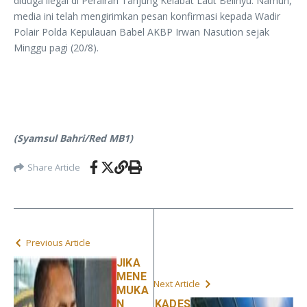
diduga ilegal di Perairan Tanjung Kelabat Laut Belinyu. Namun,
media ini telah mengirimkan pesan konfirmasi kepada Wadir
Polair Polda Kepulauan Babel AKBP Irwan Nasution sejak
Minggu pagi (20/8).
(Syamsul Bahri/Red MB1)
Share Article
Previous Article
JIKA
MENE
Next Article
MUKA
N
KADES