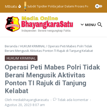
Lewati ke konten
MBsatu
Subdit Tipidter Polda Jabar Dalami Proses Penyelidikan T
MENU
Beranda
/
HUKUM KRIMINAL
/
Operasi Peti Mabes Polri Tidak
Berani Mengusik Aktivitas Ponton TI Rajuk di Tanjung Kelabat
HUKUM KRIMINAL
Operasi Peti Mabes Polri Tidak
Berani Mengusik Aktivitas
Ponton TI Rajuk di Tanjung
Kelabat
Oleh
mediabhayangkarasatu
Tidak ada komentar
Agustus 20, 2023
8:07 am