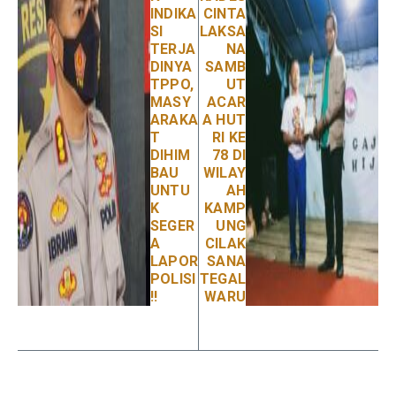
INDIKA
CINTA
SI
LAKSA
TERJA
NA
DINYA
SAMB
TPPO,
UT
MASY
ACAR
ARAKA
A HUT
T
RI KE
DIHIM
78 DI
BAU
WILAY
UNTU
AH
K
KAMP
SEGER
UNG
A
CILAK
LAPOR
SANA
POLISI
TEGAL
!!
WARU