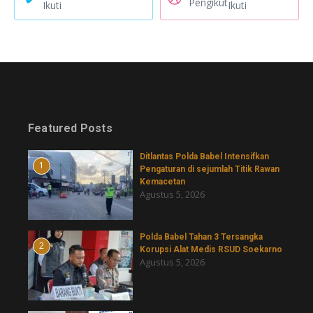
Pengikut
Ikuti
Ikuti
Featured Posts
Ditlantas Polda Babel Intensifkan
1
Pengaturan di sejumlah Titik Rawan
Kemacetan
Agustus 5, 2026
Polda Babel Tahan 3 Tersangka
2
Korupsi Alat Medis RSUD Soekarno
Agustus 5, 2026