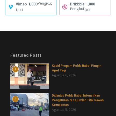
Pengikut
Vimeo
1,000
Dribbble
1,000
Pengikut
Ikuti
Ikuti
Featured Posts
Kabid Propam Polda Babel Pimpin
1
Apel Pagi
Agustus 6, 2026
Ditlantas Polda Babel Intensifkan
2
Pengaturan di sejumlah Titik Rawan
Kemacetan
Agustus 5, 2026