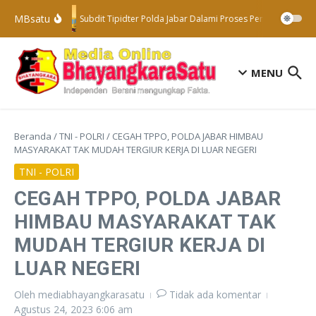
Lewati ke konten
MBsatu
Subdit Tipidter Polda Jabar Dalami Proses Penyelidikan Te
MENU
Beranda
/
TNI - POLRI
/
CEGAH TPPO, POLDA JABAR HIMBAU
MASYARAKAT TAK MUDAH TERGIUR KERJA DI LUAR NEGERI
TNI - POLRI
CEGAH TPPO, POLDA JABAR
HIMBAU MASYARAKAT TAK
MUDAH TERGIUR KERJA DI
LUAR NEGERI
Oleh
mediabhayangkarasatu
Tidak ada komentar
Agustus 24, 2023
6:06 am