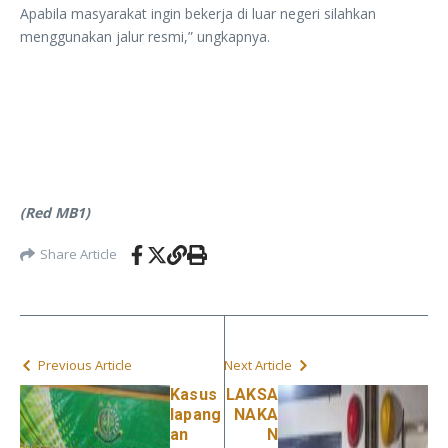
Apabila masyarakat ingin bekerja di luar negeri silahkan
menggunakan jalur resmi,” ungkapnya.
(Red MB1)
Share Article
Previous Article
Next Article
Kasus
LAKSA
lapang
NAKA
an
N