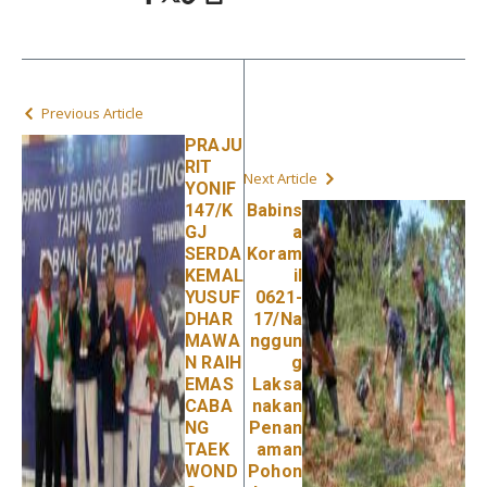
Previous Article
PRAJU
RIT
Next Article
YONIF
147/K
Babins
GJ
a
SERDA
Koram
KEMAL
il
YUSUF
0621-
DHAR
17/Na
MAWA
nggun
N RAIH
g
EMAS
Laksa
CABA
nakan
NG
Penan
TAEK
aman
WOND
Pohon