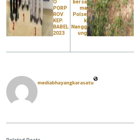
O
bersa
PORP
ma
ROV
Polse
KEP.
k
BABEL
Nangg
2023
ung
mediabhayangkarasatu