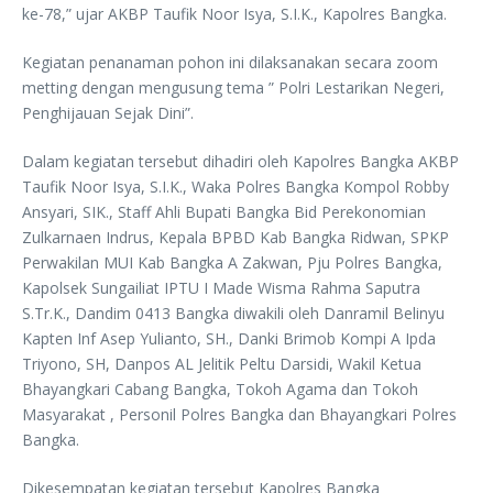
ke-78,” ujar AKBP Taufik Noor Isya, S.I.K., Kapolres Bangka.
Kegiatan penanaman pohon ini dilaksanakan secara zoom
metting dengan mengusung tema ” Polri Lestarikan Negeri,
Penghijauan Sejak Dini”.
Dalam kegiatan tersebut dihadiri oleh Kapolres Bangka AKBP
Taufik Noor Isya, S.I.K., Waka Polres Bangka Kompol Robby
Ansyari, SIK., Staff Ahli Bupati Bangka Bid Perekonomian
Zulkarnaen Indrus, Kepala BPBD Kab Bangka Ridwan, SPKP
Perwakilan MUI Kab Bangka A Zakwan, Pju Polres Bangka,
Kapolsek Sungailiat IPTU I Made Wisma Rahma Saputra
S.Tr.K., Dandim 0413 Bangka diwakili oleh Danramil Belinyu
Kapten Inf Asep Yulianto, SH., Danki Brimob Kompi A Ipda
Triyono, SH, Danpos AL Jelitik Peltu Darsidi, Wakil Ketua
Bhayangkari Cabang Bangka, Tokoh Agama dan Tokoh
Masyarakat , Personil Polres Bangka dan Bhayangkari Polres
Bangka.
Dikesempatan kegiatan tersebut Kapolres Bangka