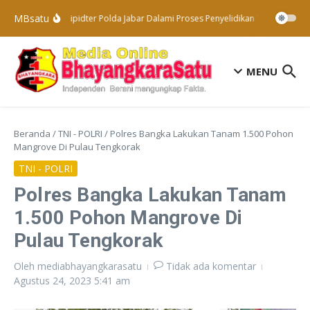
Lewati ke konten
MBsatu
Subdit Tipidter Polda Jabar Dalami Proses Penyelidikan Terhadap Pa
MENU
Beranda
/
TNI - POLRI
/
Polres Bangka Lakukan Tanam 1.500 Pohon
Mangrove Di Pulau Tengkorak
TNI - POLRI
Polres Bangka Lakukan Tanam
1.500 Pohon Mangrove Di
Pulau Tengkorak
Oleh
mediabhayangkarasatu
Tidak ada komentar
Agustus 24, 2023
5:41 am