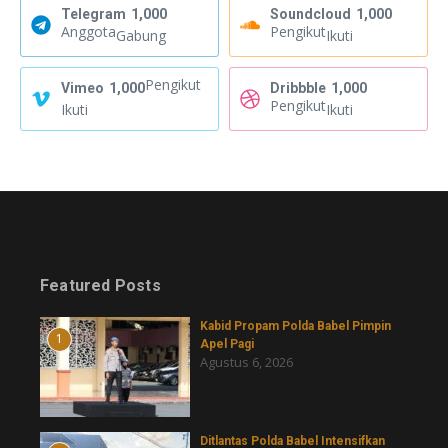
Telegram
1,000
Soundcloud
1,000
Anggota
Pengikut
Gabung
Ikuti
Pengikut
Vimeo
1,000
Dribbble
1,000
Pengikut
Ikuti
Ikuti
Featured Posts
Kabid Propam Polda Babel Pimpin
1
Apel Pagi
Agustus 6, 2026
Ditlantas Polda Babel Intensifkan