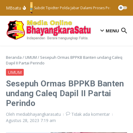
Lewati ke konten
MBsatu
Subdit Tipidter Polda Jabar Dalami Proses Penyelidikan T
MENU
Beranda
/
UMUM
/
Sesepuh Ormas BPPKB Banten undang Caleq
Dapil II Partai Perindo
UMUM
Sesepuh Ormas BPPKB Banten
undang Caleq Dapil II Partai
Perindo
Oleh
mediabhayangkarasatu
Tidak ada komentar
Agustus 28, 2023
7:19 am