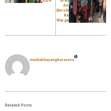
2024
uran
Air
Bersih
Ke
Warga
mediabhayangkarasatu
Related Posts