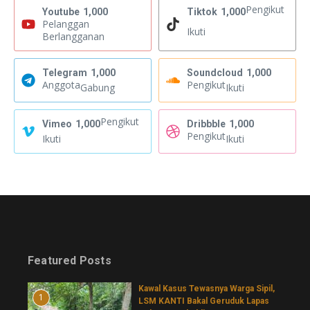
Pengikut
Youtube
1,000
Tiktok
1,000
Pelanggan
Ikuti
Berlangganan
Telegram
1,000
Soundcloud
1,000
Anggota
Pengikut
Gabung
Ikuti
Pengikut
Vimeo
1,000
Dribbble
1,000
Pengikut
Ikuti
Ikuti
Featured Posts
Kawal Kasus Tewasnya Warga Sipil,
1
LSM KANTI Bakal Geruduk Lapas