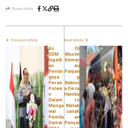
Share Article
Previous Article
Next Article
As
Di
SDM
Musim
Ingatk
Kemar
an
au
Pentin
Panjan
gnya
g
Peran
Babins
Polwa
a Desa
n
Hamba
Dalam
ro
Menga
Melak
wal
sanak
Pemilu
an
Damai
Penyal