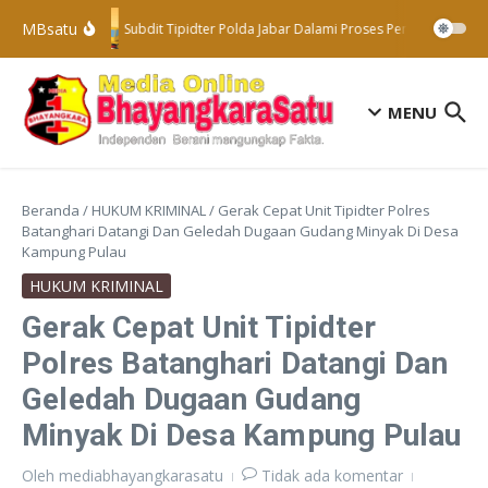
Lewati ke konten
MBsatu
Subdit Tipidter Polda Jabar Dalami Proses Penyelidikan Te
MENU
Beranda
/
HUKUM KRIMINAL
/
Gerak Cepat Unit Tipidter Polres
Batanghari Datangi Dan Geledah Dugaan Gudang Minyak Di Desa
Kampung Pulau
HUKUM KRIMINAL
Gerak Cepat Unit Tipidter
Polres Batanghari Datangi Dan
Geledah Dugaan Gudang
Minyak Di Desa Kampung Pulau
Oleh
mediabhayangkarasatu
Tidak ada komentar