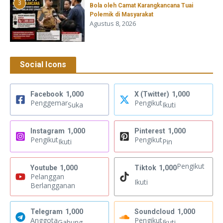
3
Bola oleh Camat Karangkancana Tuai
Polemik di Masyarakat
Agustus 8, 2026
Social Icons
Facebook
1,000
X (Twitter)
1,000
Penggemar
Pengikut
Suka
Ikuti
Instagram
1,000
Pinterest
1,000
Pengikut
Pengikut
Ikuti
Pin
Pengikut
Youtube
1,000
Tiktok
1,000
Pelanggan
Ikuti
Berlangganan
Telegram
1,000
Soundcloud
1,000
Anggota
Pengikut
Gabung
Ikuti