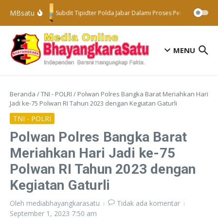
Lewati ke konten
MBsatu
Subdit Tipidter Polda Jabar Dalami Proses Penyelidikan T
MENU
Beranda
/
TNI - POLRI
/
Polwan Polres Bangka Barat Meriahkan Hari
Jadi ke-75 Polwan RI Tahun 2023 dengan Kegiatan Gaturli
TNI - POLRI
Polwan Polres Bangka Barat
Meriahkan Hari Jadi ke-75
Polwan RI Tahun 2023 dengan
Kegiatan Gaturli
Oleh
mediabhayangkarasatu
Tidak ada komentar
September 1, 2023
7:50 am