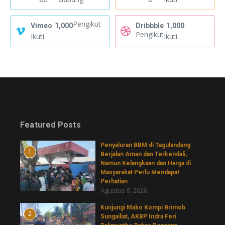
Pengikut
Vimeo
1,000
Dribbble
1,000
Pengikut
Ikuti
Ikuti
Featured Posts
Penyaluran BBM di Tagulandang
1
Berjalan Aman dan Terkendali,
Namun Kelangkaan dan Harga di
Masyarakat Perlu Mendapat
Perhatian
Agustus 9, 2026
Kunjungi Mako Kompi Brimob
2
Sungailiat, AKBP Indra Feri