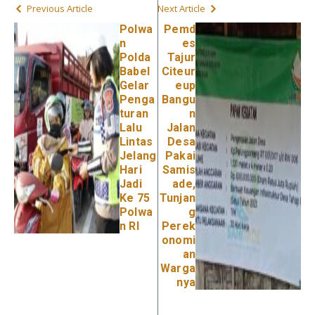
Previous Article
Next Article
Polwa
Pemd
n
es
Polda
Tajur
Babel
Citeur
Gelar
eup
Penga
Bangu
turan
n
Lalu
Jalan
Lintas
Desa
Jelang
Pakai
Hari
Samis
Jadi
ade,
Ke 75
Tunjan
Polwa
g
n RI
Perek
onomi
an
Warga
nya