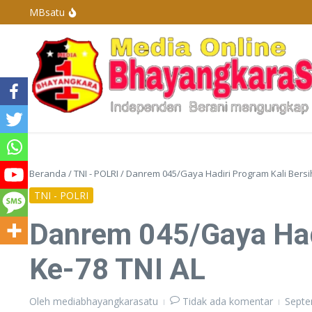
Lewati ke konten
MBsatu
Polres Basel Tangkap Pelaku Penganiayaan Di 
Polres Bangka Barat Melaksanakan Pengamanan 
Penyelenggaraan Pengurus Karang Taruna De
Kapolda Kepulauan Bangka Belitung Berganti, 
Beranda
/
TNI - POLRI
/
Danrem 045/Gaya Hadiri Program Kali Bersi
TNI - POLRI
Danrem 045/Gaya Had
Ke-78 TNI AL
Oleh
mediabhayangkarasatu
Tidak ada komentar
Septe