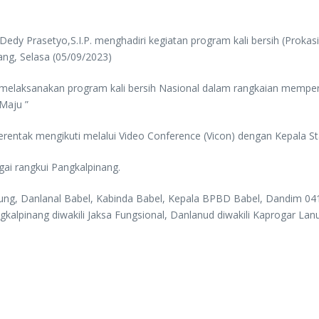
edy Prasetyo,S.I.P. menghadiri kegiatan program kali bersih (Proka
ang, Selasa (05/09/2023)
an melaksanakan program kali bersih Nasional dalam rangkaian memp
Maju ”
ntak mengikuti melalui Video Conference (Vicon) dengan Kepala Sta
ai rangkui Pangkalpinang.
ung, Danlanal Babel, Kabinda Babel, Kepala BPBD Babel, Dandim 0413
kalpinang diwakili Jaksa Fungsional, Danlanud diwakili Kaprogar Lan