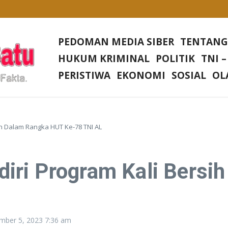
Desa Rias
Di setiap Gereja Di Wilkum Polres Bangka Barat
PEDOMAN MEDIA SIBER
TENTANG
sa Nangerang Kecamatan Jampang Tengah Kabupaten Sukabumi
HUKUM KRIMINAL
POLITIK
TNI –
Irjen Tornagogo Sihombing Pimpin Wilayah Baru
PERISTIWA
EKONOMI
SOSIAL
OL
h Dalam Rangka HUT Ke-78 TNI AL
iri Program Kali Bersi
mber 5, 2023
7:36 am