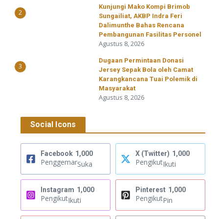
Kunjungi Mako Kompi Brimob
2
Sungailiat, AKBP Indra Feri
Dalimunthe Bahas Rencana
Pembangunan Fasilitas Personel
Agustus 8, 2026
‎Dugaan Permintaan Donasi
3
Jersey Sepak Bola oleh Camat
Karangkancana Tuai Polemik di
Masyarakat
Agustus 8, 2026
Social Icons
Facebook
1,000
X (Twitter)
1,000
Penggemar
Pengikut
Suka
Ikuti
Instagram
1,000
Pinterest
1,000
Pengikut
Pengikut
Ikuti
Pin