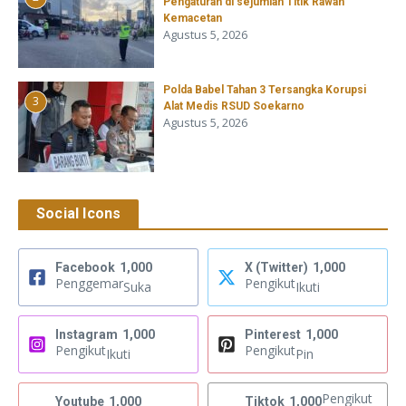
Pengaturan di sejumlah Titik Rawan
Kemacetan
Agustus 5, 2026
Polda Babel Tahan 3 Tersangka Korupsi
3
Alat Medis RSUD Soekarno
Agustus 5, 2026
Social Icons
Facebook
1,000
X (Twitter)
1,000
Penggemar
Pengikut
Suka
Ikuti
Instagram
1,000
Pinterest
1,000
Pengikut
Pengikut
Ikuti
Pin
Pengikut
Youtube
1,000
Tiktok
1,000