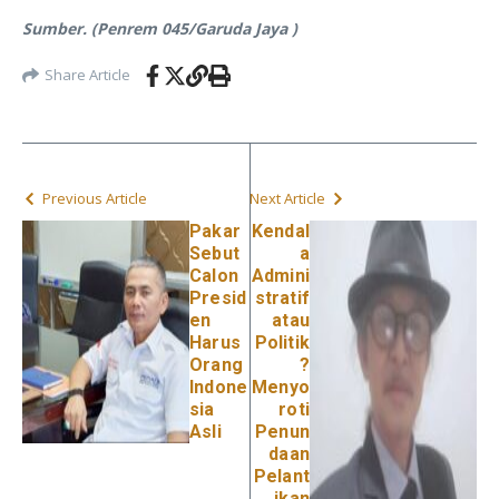
Sumber. (Penrem 045/Garuda Jaya )
Share Article
Previous Article
Next Article
Pakar
Kendal
Sebut
a
Calon
Admini
Presid
stratif
en
atau
Harus
Politik
Orang
?
Indone
Menyo
sia
roti
Asli
Penun
daan
Pelant
ikan