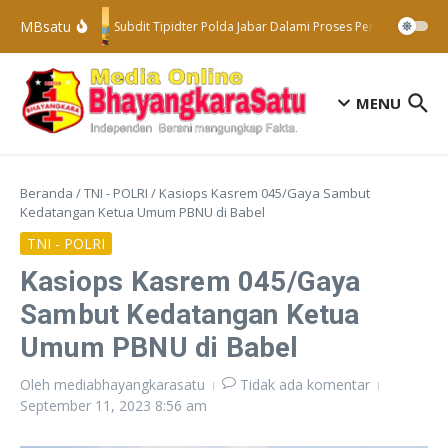
Lewati ke konten
MBsatu
Subdit Tipidter Polda Jabar Dalami Proses Penyelidikan T
MENU
Beranda
/
TNI - POLRI
/
Kasiops Kasrem 045/Gaya Sambut
Kedatangan Ketua Umum PBNU di Babel
TNI - POLRI
Kasiops Kasrem 045/Gaya
Sambut Kedatangan Ketua
Umum PBNU di Babel
Oleh
mediabhayangkarasatu
Tidak ada komentar
September 11, 2023
8:56 am