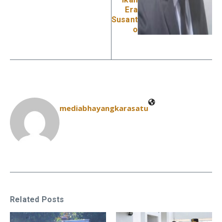
Era
Susant
o
mediabhayangkarasatu
Related Posts