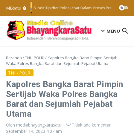
Lewati ke konten
MBsatu
Subdit Tipidter Polda Jabar Dalami Proses Penyelidikan Te
MENU
Beranda
/
TNI - POLRI
/
Kapolres Bangka Barat Pimpin Sertijab
Waka Polres Bangka Barat dan Sejumlah Pejabat Utama
TNI - POLRI
Kapolres Bangka Barat Pimpin
Sertijab Waka Polres Bangka
Barat dan Sejumlah Pejabat
Utama
Oleh
mediabhayangkarasatu
Tidak ada komentar
September 14, 2023
4:07 am