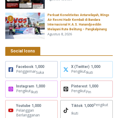
Perkuat Konektivitas Antarwilayah, Wings
3
Air Resmi Hadir Kembali di Bandara
Internasional H.A.S. Hanandjoeddin
Melayani Rute Belitung – Pangkalpinang
Agustus 8, 2026
Social Icons
Facebook
1,000
X (Twitter)
1,000
Penggemar
Pengikut
Suka
Ikuti
Instagram
1,000
Pinterest
1,000
Pengikut
Pengikut
Ikuti
Pin
Pengikut
Youtube
1,000
Tiktok
1,000
Pelanggan
Ikuti
Berlangganan