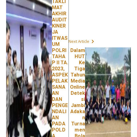
TAKLI
MAT
AKHIR
AUDIT
KINER
JA
ITWAS
Next Article
UM
POLRI
Dalam
TAHA
HUT
P II TA.
Ke
2023,
Tiga
ASPEK
Tahun
PELAK
Media
SANA
Online
AN
Detek
DAN
si
PENGE
Jambi
NDALI
Adaka
AN
n
PADA
Turna
POLD
men
A
Bola