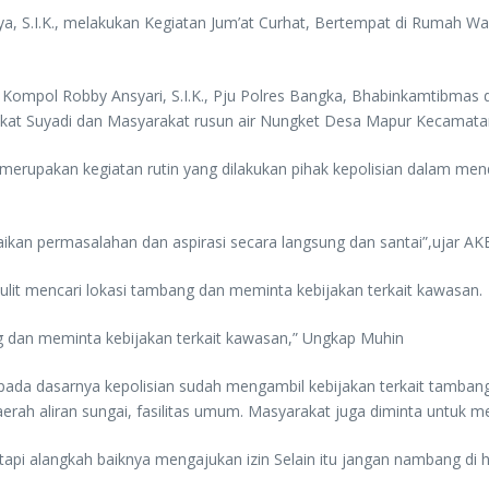
a, S.I.K., melakukan Kegiatan Jum’at Curhat, Bertempat di Rumah 
ka Kompol Robby Ansyari, S.I.K., Pju Polres Bangka, Bhabinkamtibm
at Suyadi dan Masyarakat rusun air Nungket Desa Mapur Kecamatan 
 merupakan kegiatan rutin yang dilakukan pihak kepolisian dalam m
kan permasalahan dan aspirasi secara langsung dan santai”,ujar AKB
lit mencari lokasi tambang dan meminta kebijakan terkait kawasan.
g dan meminta kebijakan terkait kawasan,” Ungkap Muhin
ada dasarnya kepolisian sudah mengambil kebijakan terkait tamban
rah aliran sungai, fasilitas umum. Masyarakat juga diminta untuk me
tapi alangkah baiknya mengajukan izin Selain itu jangan nambang di 