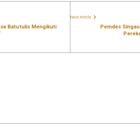
Next Article
sa Batutulis Mengikuti
Pemdes Singasa
T
Perek