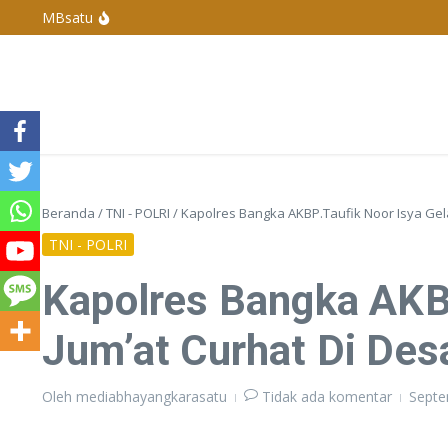
Lewati ke konten
MBsatu
Polres Basel Tangkap Pelaku Penganiayaan Di 
Polres Bangka Barat Melaksanakan Pengamanan 
Penyelenggaraan Pengurus Karang Taruna De
Kapolda Kepulauan Bangka Belitung Berganti, 
Beranda
/
TNI - POLRI
/
Kapolres Bangka AKBP.Taufik Noor Isya Gela
TNI - POLRI
Kapolres Bangka AKBP
Jum’at Curhat Di De
Oleh
mediabhayangkarasatu
Tidak ada komentar
Septe