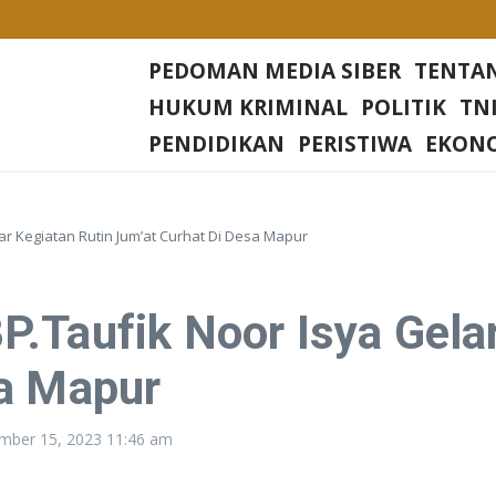
Desa Rias
PEDOMAN MEDIA SIBER
TENTA
Di setiap Gereja Di Wilkum Polres Bangka Barat
HUKUM KRIMINAL
POLITIK
TNI
sa Nangerang Kecamatan Jampang Tengah Kabupaten Sukabumi
PENDIDIKAN
PERISTIWA
EKON
Irjen Tornagogo Sihombing Pimpin Wilayah Baru
r Kegiatan Rutin Jum’at Curhat Di Desa Mapur
.Taufik Noor Isya Gelar
sa Mapur
mber 15, 2023
11:46 am