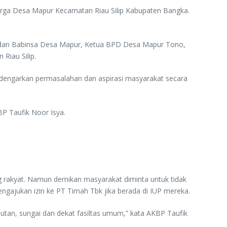
Warga Desa Mapur Kecamatan Riau Silip Kabupaten Bangka.
as dan Babinsa Desa Mapur, Ketua BPD Desa Mapur Tono,
Riau Silip.
endengarkan permasalahan dan aspirasi masyarakat secara
P Taufik Noor Isya.
g rakyat. Namun demikan masyarakat diminta untuk tidak
ngajukan izin ke PT Timah Tbk jika berada di IUP mereka.
hutan, sungai dan dekat fasiltas umum,” kata AKBP Taufik