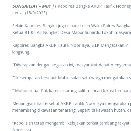
SUNGAILIAT – MB1 ||
Kapolres Bangka AKBP Taufik Noor Isy
Jum’at (15/9/2023).
Selain Kapolres Bangka juga dihadiri oleh Waka Polres Bang
Ketua RT 06 Air Nungket Desa Mapur Sunardi, Tokoh masyarak
Kapolres Bangka AKBP Taufik Noor Isya, S.I.K Mengatakan ini
langsung.
“Diharapkan dengan kegiatan ini, masyarakat dapat menyampai
Dikesempatan tersebut Muhin salah satu warga mengatakan su
” Mohon maaf Pak kami sekarang sulit mencari lokasi tamban
Menanggapi hal tersebut AKBP Taufik Noor Isya mengatakan p
menambang dikawasan terlarang. Seperti di kawasan hutan, dae
“Kepolisian tetap mengambil kebijakan terkait tambang rakyat 
Noor Isya