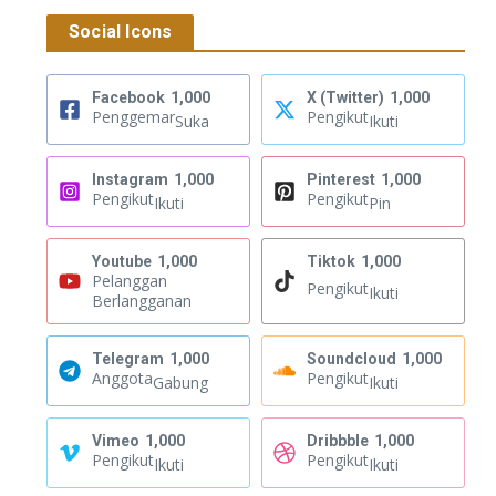
Social Icons
Facebook
1,000
X (Twitter)
1,000
Penggemar
Pengikut
Suka
Ikuti
Instagram
1,000
Pinterest
1,000
Pengikut
Pengikut
Ikuti
Pin
Youtube
1,000
Tiktok
1,000
Pelanggan
Pengikut
Ikuti
Berlangganan
Telegram
1,000
Soundcloud
1,000
Anggota
Pengikut
Gabung
Ikuti
Vimeo
1,000
Dribbble
1,000
Pengikut
Pengikut
Ikuti
Ikuti