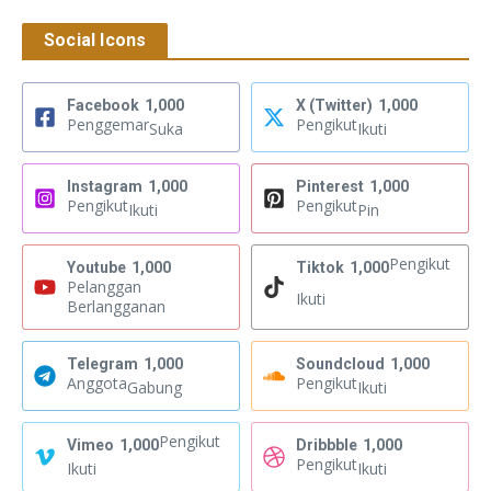
Social Icons
Facebook
1,000
X (Twitter)
1,000
Penggemar
Pengikut
Suka
Ikuti
Instagram
1,000
Pinterest
1,000
Pengikut
Pengikut
Ikuti
Pin
Pengikut
Youtube
1,000
Tiktok
1,000
Pelanggan
Ikuti
Berlangganan
Telegram
1,000
Soundcloud
1,000
Anggota
Pengikut
Gabung
Ikuti
Pengikut
Vimeo
1,000
Dribbble
1,000
Pengikut
Ikuti
Ikuti