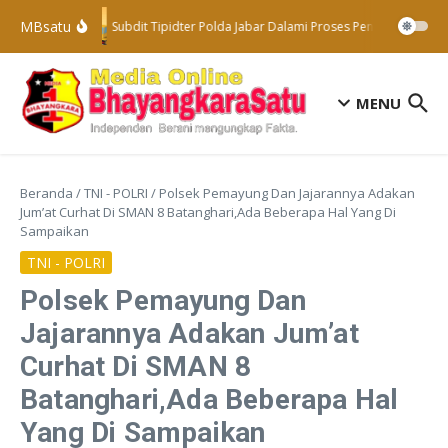
Lewati ke konten
MBsatu
Subdit Tipidter Polda Jabar Dalami Proses Penyelidikan Te
MENU
Beranda
/
TNI - POLRI
/
Polsek Pemayung Dan Jajarannya Adakan
Jum’at Curhat Di SMAN 8 Batanghari,Ada Beberapa Hal Yang Di
Sampaikan
TNI - POLRI
Polsek Pemayung Dan
Jajarannya Adakan Jum’at
Curhat Di SMAN 8
Batanghari,Ada Beberapa Hal
Yang Di Sampaikan