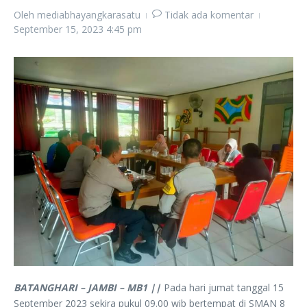
Oleh
mediabhayangkarasatu
Tidak ada komentar
September 15, 2023
4:45 pm
BATANGHARI – JAMBI – MB1 ||
Pada hari jumat tanggal 15
September 2023 sekira pukul 09.00 wib bertempat di SMAN 8