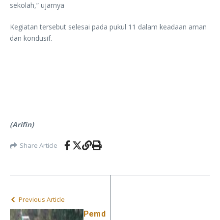
sekolah,” ujarnya
Kegiatan tersebut selesai pada pukul 11 dalam keadaan aman
dan kondusif.
(Arifin)
Share Article
Previous Article
Pemd