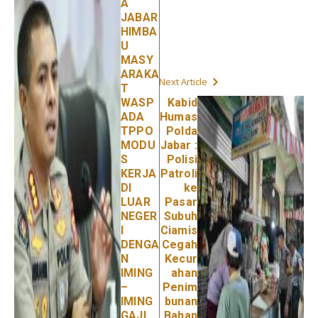
A
JABAR
HIMBA
U
MASY
ARAKA
Next Article
T
WASP
Kabid
ADA
Humas
TPPO
Polda
MODU
Jabar :
S
Polisi
KERJA
Patroli
DI
ke
LUAR
Pasar
NEGER
Subuh
I
Ciamis
DENGA
Cegah
N
Kecur
IMING
ahan
–
Penim
IMING
bunan
GAJI
Bahan