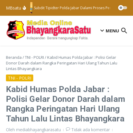
Lewati ke konten
MBsatu
Subdit Tipidter Polda Jabar Dalami Proses Penyelidikan T
MENU
Beranda
/
TNI - POLRI
/
Kabid Humas Polda Jabar : Polisi Gelar
Donor Darah dalam Rangka Peringatan Hari Ulang Tahun Lalu
Lintas Bhayangkara
TNI - POLRI
Kabid Humas Polda Jabar :
Polisi Gelar Donor Darah dalam
Rangka Peringatan Hari Ulang
Tahun Lalu Lintas Bhayangkara
Oleh
mediabhayangkarasatu
Tidak ada komentar