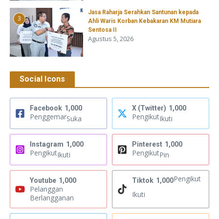
Jasa Raharja Serahkan Santunan kepada
3
Ahli Waris Korban Kebakaran KM Mutiara
Sentosa II
Agustus 5, 2026
Social Icons
Facebook
1,000
X (Twitter)
1,000
Penggemar
Pengikut
Suka
Ikuti
Instagram
1,000
Pinterest
1,000
Pengikut
Pengikut
Ikuti
Pin
Pengikut
Youtube
1,000
Tiktok
1,000
Pelanggan
Ikuti
Berlangganan