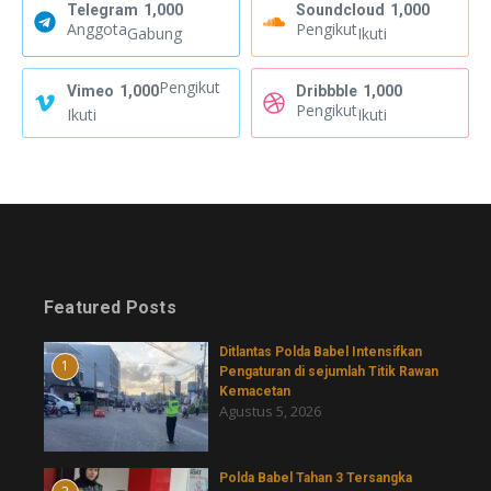
Telegram
1,000
Soundcloud
1,000
Anggota
Pengikut
Gabung
Ikuti
Pengikut
Vimeo
1,000
Dribbble
1,000
Pengikut
Ikuti
Ikuti
Featured Posts
Ditlantas Polda Babel Intensifkan
1
Pengaturan di sejumlah Titik Rawan
Kemacetan
Agustus 5, 2026
Polda Babel Tahan 3 Tersangka