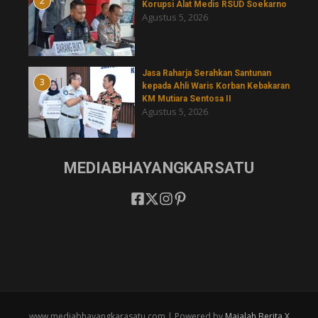
2
Korupsi Alat Medis RSUD Soekarno
Agustus 5, 2026
Jasa Raharja Serahkan Santunan
3
kepada Ahli Waris Korban Kebakaran
KM Mutiara Sentosa II
Agustus 5, 2026
MEDIABHAYANGKARSATU
www.mediabhayangkarasatu.com | Powered by
Majalah Berita X