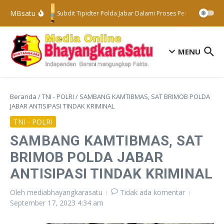
Lewati ke konten
MBsatu
Subdit Tipidter Polda Jabar Dalami Proses Penyelidikan T
MENU
Beranda
/
TNI - POLRI
/
SAMBANG KAMTIBMAS, SAT BRIMOB POLDA
JABAR ANTISIPASI TINDAK KRIMINAL
TNI - POLRI
SAMBANG KAMTIBMAS, SAT
BRIMOB POLDA JABAR
ANTISIPASI TINDAK KRIMINAL
Oleh
mediabhayangkarasatu
Tidak ada komentar
September 17, 2023
4:34 am