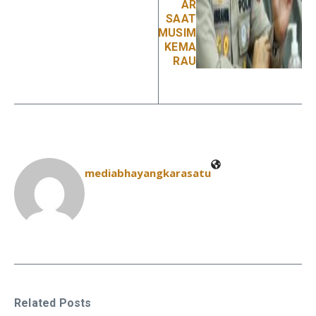
AR
SAAT
MUSIM
KEMA
RAU
mediabhayangkarasatu
Related Posts