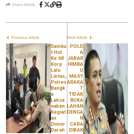
Share Article
Previous Article
Next Article
Sambu
POLD
t Hut
A
Ke 68
JABAR
Korp
HIMBA
Lalu
U
Lintas,
MASY
Polres
ARAKA
Bangk
T
a
TIDAK
Laksa
BUKA
nakan
LAHAN
Kegiat
DENGA
an
N
Donor
CARA
Darah
DIBAK