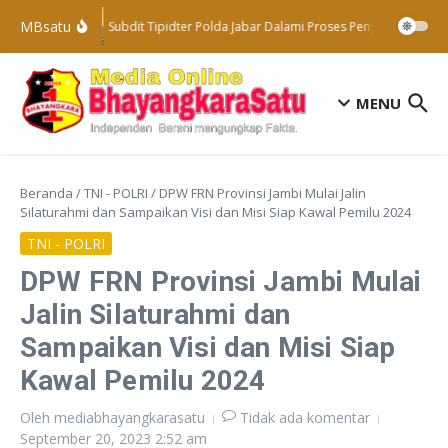
Lewati ke konten
MBsatu
Subdit Tipidter Polda Jabar Dalami Proses Penyelidikan Ter
MENU
Beranda
/
TNI - POLRI
/
DPW FRN Provinsi Jambi Mulai Jalin
Silaturahmi dan Sampaikan Visi dan Misi Siap Kawal Pemilu 2024
TNI - POLRI
DPW FRN Provinsi Jambi Mulai
Jalin Silaturahmi dan
Sampaikan Visi dan Misi Siap
Kawal Pemilu 2024
Oleh
mediabhayangkarasatu
Tidak ada komentar
September 20, 2023
2:52 am