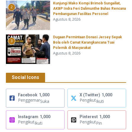
Kunjungi Mako Kompi Brimob Sungailiat,
2
AKBP Indra Feri Dalimunthe Bahas Rencana
Pembangunan Fasilitas Personel
Agustus 8, 2026
‎Dugaan Permintaan Donasi Jersey Sepak
3
Bola oleh Camat Karangkancana Tuai
Polemik di Masyarakat
Agustus 8, 2026
Social Icons
Facebook
1,000
X (Twitter)
1,000
Penggemar
Pengikut
Suka
Ikuti
Instagram
1,000
Pinterest
1,000
Pengikut
Pengikut
Ikuti
Pin