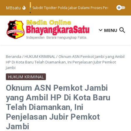
Lewati ke konten
MBsatu
Subdit Tipidter Polda Jabar Dalami Proses Penyelidikan Te
MENU
Beranda
/
HUKUM KRIMINAL
/
Oknum ASN Pemkot Jambi yang Ambil
HP Di Kota Baru Telah Diamankan, Ini Penjelasan Jubir Pemkot
Jambi
HUKUM KRIMINAL
Oknum ASN Pemkot Jambi
yang Ambil HP Di Kota Baru
Telah Diamankan, Ini
Penjelasan Jubir Pemkot
Jambi