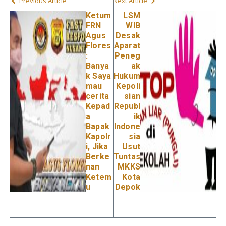
Previous Article
Next Article
Ketum
LSM
FRN
WIB
Agus
Desak
Flores
Aparat
:
Peneg
Banya
ak
k Saya
Hukum
mau
Kepoli
cerita
sian
Kepad
Republ
a
ik
Bapak
Indone
Kapolr
sia
i, Jika
Usut
Berke
Tuntas
nan
MKKS
Ketem
Kota
u
Depok