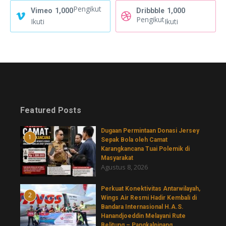
Pengikut
Vimeo
1,000
Dribbble
1,000
Pengikut
Ikuti
Ikuti
Featured Posts
‎Dugaan Permintaan Donasi Jersey
1
Sepak Bola oleh Camat
Karangkancana Tuai Polemik di
Masyarakat
Agustus 8, 2026
Perkuat Konektivitas Antarwilayah,
2
Wings Air Resmi Hadir Kembali di
Bandara Internasional H.A.S.
Hanandjoeddin Melayani Rute
Belitung – Pangkalpinang