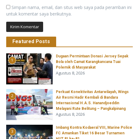
Simpan nama, email, dan situs web saya pada peramban ini
untuk komentar saya berikutnya.
Featured Posts
‎Dugaan Permintaan Donasi Jersey Sepak
1
Bola oleh Camat Karangkancana Tuai
Polemik di Masyarakat
Agustus 8, 2026
Perkuat Konektivitas Antarwilayah, Wings
2
Air Resmi Hadir Kembali di Bandara
Internasional H.A.S. Hanandjoeddin
Melayani Rute Belitung – Pangkalpinang
Agustus 8, 2026
Imbang Kontra Kodaeral VIII, Marine Police
3
FC Amankan Tiket 16 Besar Turnamen
HUT RI ke-81