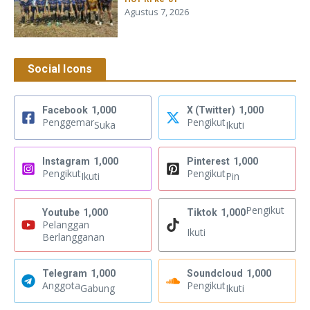
Agustus 7, 2026
Social Icons
Facebook
1,000
X (Twitter)
1,000
Penggemar
Pengikut
Suka
Ikuti
Instagram
1,000
Pinterest
1,000
Pengikut
Pengikut
Ikuti
Pin
Pengikut
Youtube
1,000
Tiktok
1,000
Pelanggan
Ikuti
Berlangganan
Telegram
1,000
Soundcloud
1,000
Anggota
Pengikut
Gabung
Ikuti