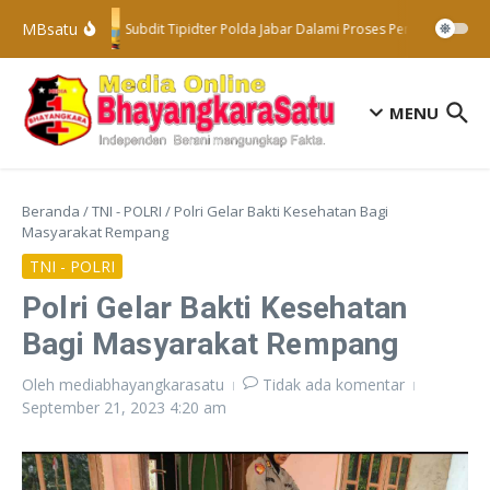
Lewati ke konten
MBsatu
Subdit Tipidter Polda Jabar Dalami Proses Penyelidikan Te
MENU
Beranda
/
TNI - POLRI
/
Polri Gelar Bakti Kesehatan Bagi
Masyarakat Rempang
TNI - POLRI
Polri Gelar Bakti Kesehatan
Bagi Masyarakat Rempang
Oleh
mediabhayangkarasatu
Tidak ada komentar
September 21, 2023
4:20 am