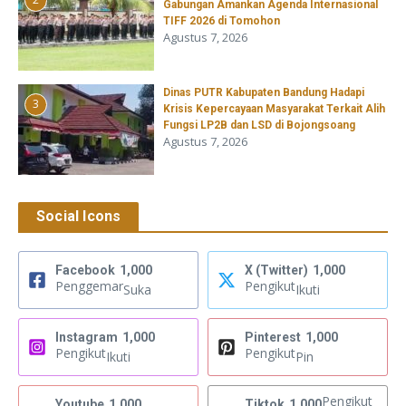
Gabungan Amankan Agenda Internasional
TIFF 2026 di Tomohon
Agustus 7, 2026
Dinas PUTR Kabupaten Bandung Hadapi
3
Krisis Kepercayaan Masyarakat Terkait Alih
Fungsi LP2B dan LSD di Bojongsoang
Agustus 7, 2026
Social Icons
Facebook
1,000
X (Twitter)
1,000
Penggemar
Pengikut
Suka
Ikuti
Instagram
1,000
Pinterest
1,000
Pengikut
Pengikut
Ikuti
Pin
Pengikut
Youtube
1,000
Tiktok
1,000