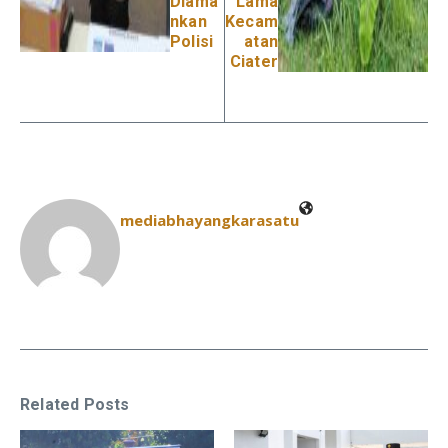
Diama
Lama
nkan
Kecam
Polisi
atan
Ciater
mediabhayangkarasatu
Related Posts