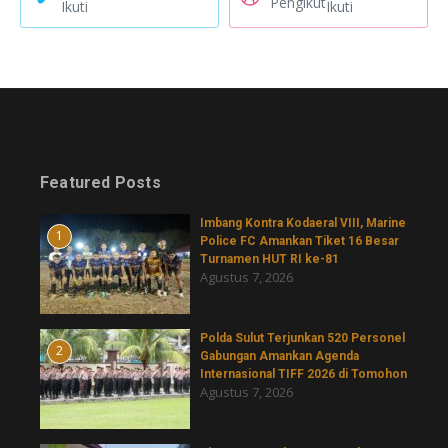
Pengikut
Ikuti
Ikuti
Featured Posts
Imbang Kontra Kodaeral VIII, Marine
1
Police FC Amankan Tiket 16 Besar
Turnamen HUT RI ke-81
Agustus 7, 2026
​Polda Sulut Terjunkan 520 Personel
2
Gabungan Amankan Agenda
Internasional TIFF 2026 di Tomohon
Agustus 7, 2026