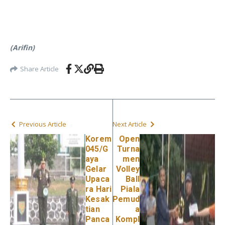
(Arifin)
Share Article
Previous Article
Next Article
Korem
Open
045/G
Turna
aya
men
Gelar
Volley
Upaca
Ball
ra Hari
Piala
Kesak
Pemud
tian
a
Panca
Kompl