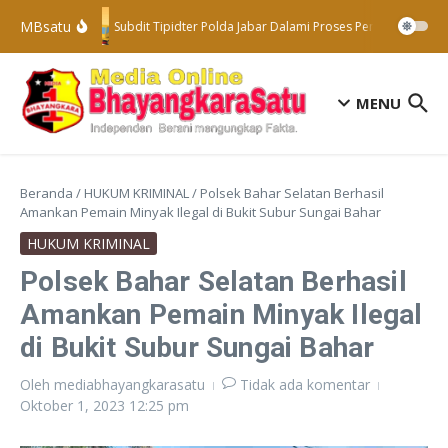
Lewati ke konten
MBsatu
Subdit Tipidter Polda Jabar Dalami Proses Penyelidikan T
MENU
Beranda
/
HUKUM KRIMINAL
/
Polsek Bahar Selatan Berhasil
Amankan Pemain Minyak Ilegal di Bukit Subur Sungai Bahar
HUKUM KRIMINAL
Polsek Bahar Selatan Berhasil
Amankan Pemain Minyak Ilegal
di Bukit Subur Sungai Bahar
Oleh
mediabhayangkarasatu
Tidak ada komentar
Oktober 1, 2023
12:25 pm