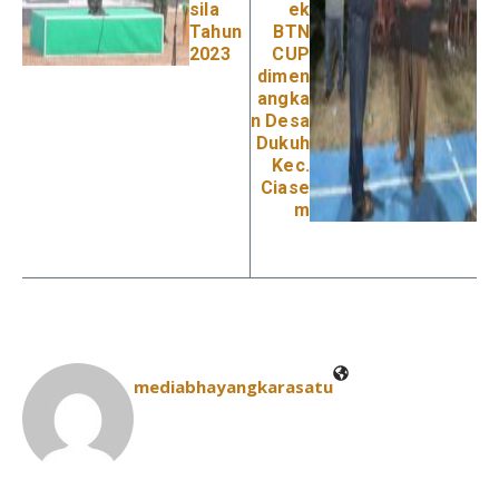
sila
ek
Tahun
BTN
2023
CUP
dimen
angka
n Desa
Dukuh
Kec.
Ciase
m
mediabhayangkarasatu