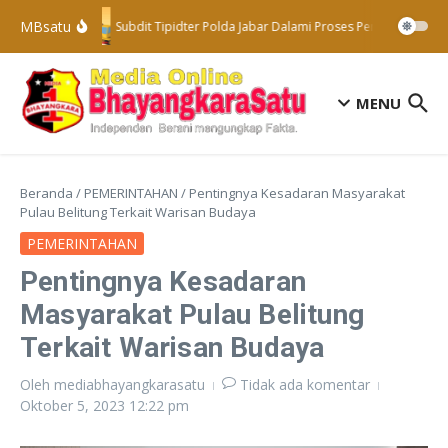
Lewati ke konten
MBsatu
Subdit Tipidter Polda Jabar Dalami Proses Penyelidikan T
MENU
Beranda
/
PEMERINTAHAN
/
Pentingnya Kesadaran Masyarakat
Pulau Belitung Terkait Warisan Budaya
PEMERINTAHAN
Pentingnya Kesadaran
Masyarakat Pulau Belitung
Terkait Warisan Budaya
Oleh
mediabhayangkarasatu
Tidak ada komentar
Oktober 5, 2023
12:22 pm