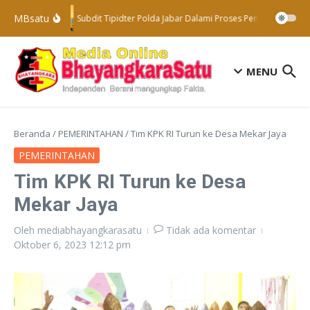
Lewati ke konten
MBsatu
Subdit Tipidter Polda Jabar Dalami Proses Penyelidikan Te
MENU
Beranda
/
PEMERINTAHAN
/
Tim KPK RI Turun ke Desa Mekar Jaya
PEMERINTAHAN
Tim KPK RI Turun ke Desa
Mekar Jaya
Oleh
mediabhayangkarasatu
Tidak ada komentar
Oktober 6, 2023
12:12 pm