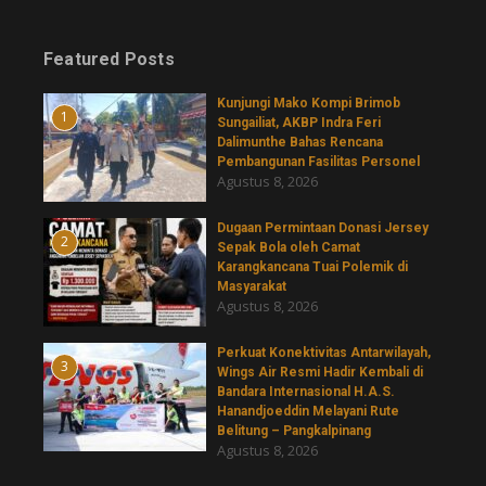
Featured Posts
Kunjungi Mako Kompi Brimob
1
Sungailiat, AKBP Indra Feri
Dalimunthe Bahas Rencana
Pembangunan Fasilitas Personel
Agustus 8, 2026
‎Dugaan Permintaan Donasi Jersey
2
Sepak Bola oleh Camat
Karangkancana Tuai Polemik di
Masyarakat
Agustus 8, 2026
Perkuat Konektivitas Antarwilayah,
3
Wings Air Resmi Hadir Kembali di
Bandara Internasional H.A.S.
Hanandjoeddin Melayani Rute
Belitung – Pangkalpinang
Agustus 8, 2026