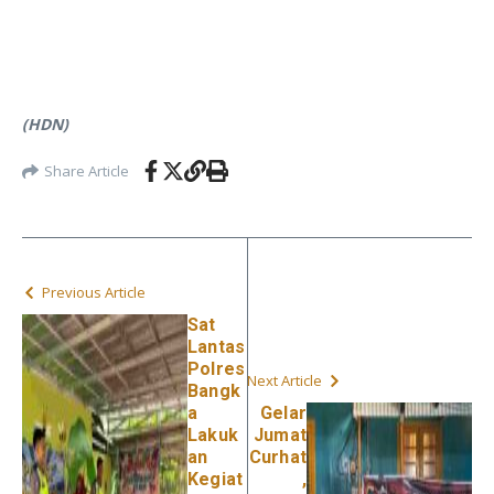
(HDN)
Share Article
Previous Article
Sat
Lantas
Polres
Next Article
Bangk
a
Gelar
Lakuk
Jumat
an
Curhat
Kegiat
,