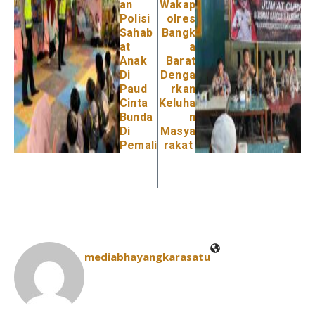
an
Wakap
Polisi
olres
Sahab
Bangk
at
a
Anak
Barat
Di
Denga
Paud
rkan
Cinta
Keluha
Bunda
n
Di
Masya
Pemali
rakat
mediabhayangkarasatu