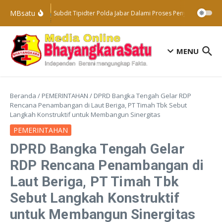
Lewati ke konten
MBsatu
Subdit Tipidter Polda Jabar Dalami Proses Penyelidikan Ter
MENU
Beranda
/
PEMERINTAHAN
/
DPRD Bangka Tengah Gelar RDP
Rencana Penambangan di Laut Beriga, PT Timah Tbk Sebut
Langkah Konstruktif untuk Membangun Sinergitas
PEMERINTAHAN
DPRD Bangka Tengah Gelar
RDP Rencana Penambangan di
Laut Beriga, PT Timah Tbk
Sebut Langkah Konstruktif
untuk Membangun Sinergitas