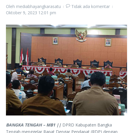
Oleh
mediabhayangkarasatu
Tidak ada komentar
Oktober 9, 2023
12:01 pm
BANGKA TENGAH – MB1 ||
DPRD Kabupaten Bangka
Tengah menggelar Rapat Dengar Pendapat (RDP) dengan