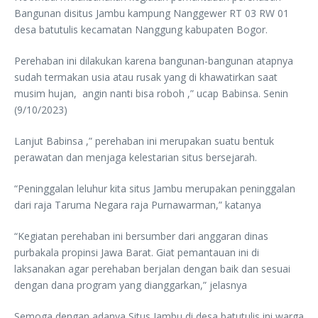
Bangunan disitus Jambu kampung Nanggewer RT 03 RW 01
desa batutulis kecamatan Nanggung kabupaten Bogor.
Perehaban ini dilakukan karena bangunan-bangunan atapnya
sudah termakan usia atau rusak yang di khawatirkan saat
musim hujan, angin nanti bisa roboh ,” ucap Babinsa. Senin
(9/10/2023)
Lanjut Babinsa ,” perehaban ini merupakan suatu bentuk
perawatan dan menjaga kelestarian situs bersejarah.
“Peninggalan leluhur kita situs Jambu merupakan peninggalan
dari raja Taruma Negara raja Purnawarman,” katanya
“Kegiatan perehaban ini bersumber dari anggaran dinas
purbakala propinsi Jawa Barat. Giat pemantauan ini di
laksanakan agar perehaban berjalan dengan baik dan sesuai
dengan dana program yang dianggarkan,” jelasnya
Semoga dengan adanya Situs Jambu di desa batutulis ini warga