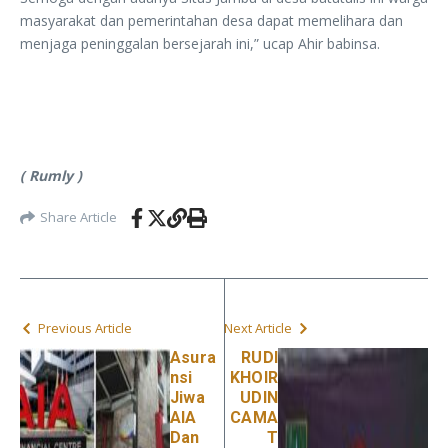
masyarakat dan pemerintahan desa dapat memelihara dan
menjaga peninggalan bersejarah ini,” ucap Ahir babinsa.
( Rumly )
Share Article
Previous Article
Next Article
Asura
RUDI
nsi
KHOIR
Jiwa
UDIN
AIA
CAMA
Dan
T