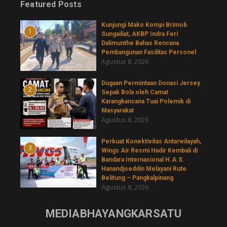
Featured Posts
Kunjungi Mako Kompi Brimob
1
Sungailiat, AKBP Indra Feri
Dalimunthe Bahas Rencana
Pembangunan Fasilitas Personel
Agustus 8, 2026
‎Dugaan Permintaan Donasi Jersey
2
Sepak Bola oleh Camat
Karangkancana Tuai Polemik di
Masyarakat
Agustus 8, 2026
Perkuat Konektivitas Antarwilayah,
3
Wings Air Resmi Hadir Kembali di
Bandara Internasional H.A.S.
Hanandjoeddin Melayani Rute
Belitung – Pangkalpinang
Agustus 8, 2026
MEDIABHAYANGKARSATU