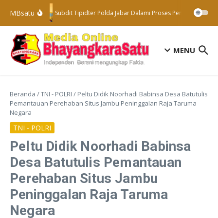
Lewati ke konten
MBsatu
Subdit Tipidter Polda Jabar Dalami Proses Penyelidikan Te
MENU
Beranda
/
TNI - POLRI
/
Peltu Didik Noorhadi Babinsa Desa Batutulis
Pemantauan Perehaban Situs Jambu Peninggalan Raja Taruma
Negara
TNI - POLRI
Peltu Didik Noorhadi Babinsa
Desa Batutulis Pemantauan
Perehaban Situs Jambu
Peninggalan Raja Taruma
Negara