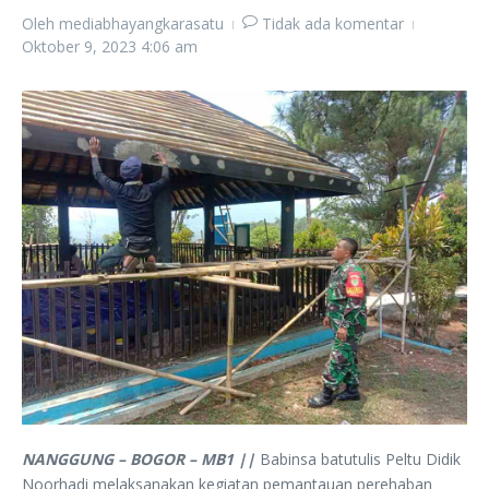
Oleh
mediabhayangkarasatu
Tidak ada komentar
Oktober 9, 2023
4:06 am
NANGGUNG – BOGOR – MB1 ||
Babinsa batutulis Peltu Didik
Noorhadi melaksanakan kegiatan pemantauan perehaban