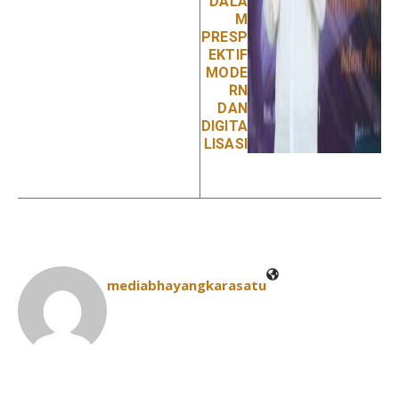
DALA
M
PRESP
EKTIF
MODE
RN
DAN
DIGITA
LISASI
mediabhayangkarasatu