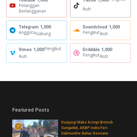
Youtube
1,000
Tiktok
1,000
Pelanggan
Ikuti
Berlangganan
Telegram
1,000
Soundcloud
1,000
Anggota
Pengikut
Gabung
Ikuti
Pengikut
Vimeo
1,000
Dribbble
1,000
Pengikut
Ikuti
Ikuti
Featured Posts
Kunjungi Mako Kompi Brimob
1
Sungailiat, AKBP Indra Feri
Dalimunthe Bahas Rencana