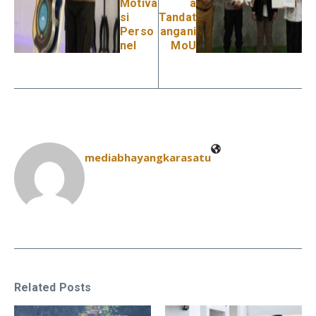
Motiva
a
si
Tandat
Perso
angani
nel
MoU
mediabhayangkarasatu
Related Posts