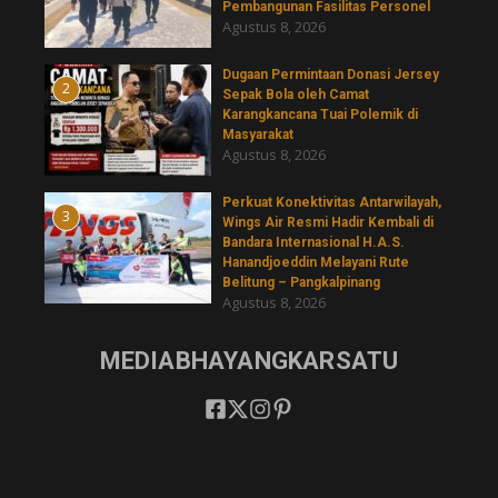
Pembangunan Fasilitas Personel
Agustus 8, 2026
‎Dugaan Permintaan Donasi Jersey
2
Sepak Bola oleh Camat
Karangkancana Tuai Polemik di
Masyarakat
Agustus 8, 2026
Perkuat Konektivitas Antarwilayah,
3
Wings Air Resmi Hadir Kembali di
Bandara Internasional H.A.S.
Hanandjoeddin Melayani Rute
Belitung – Pangkalpinang
Agustus 8, 2026
MEDIABHAYANGKARSATU