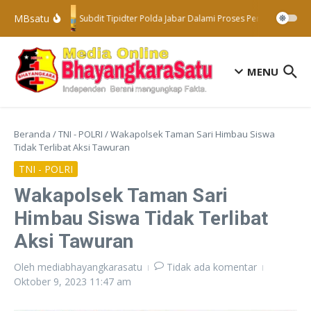
Lewati ke konten
MBsatu
Subdit Tipidter Polda Jabar Dalami Proses Penyelidikan T
MENU
Beranda
/
TNI - POLRI
/
Wakapolsek Taman Sari Himbau Siswa
Tidak Terlibat Aksi Tawuran
TNI - POLRI
Wakapolsek Taman Sari
Himbau Siswa Tidak Terlibat
Aksi Tawuran
Oleh
mediabhayangkarasatu
Tidak ada komentar
Oktober 9, 2023
11:47 am