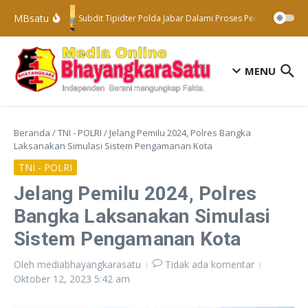
Lewati ke konten
MBsatu
Subdit Tipidter Polda Jabar Dalami Proses Penyelidikan T
MENU
Beranda
/
TNI - POLRI
/
Jelang Pemilu 2024, Polres Bangka
Laksanakan Simulasi Sistem Pengamanan Kota
TNI - POLRI
Jelang Pemilu 2024, Polres
Bangka Laksanakan Simulasi
Sistem Pengamanan Kota
Oleh
mediabhayangkarasatu
Tidak ada komentar
Oktober 12, 2023
5:42 am