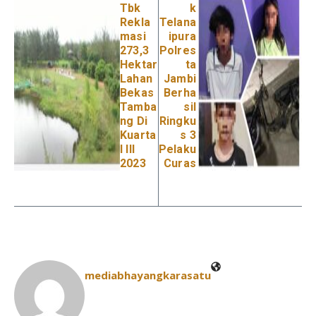
Tbk
k
Rekla
Telana
masi
ipura
273,3
Polres
Hektar
ta
Lahan
Jambi
Bekas
Berha
Tamba
sil
ng Di
Ringku
Kuarta
s 3
l III
Pelaku
2023
Curas
mediabhayangkarasatu