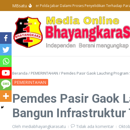
Lewati ke konten
MBsatu
Subdit Tipidter Polda Jabar Dalami Proses Penyelidikan Terhadap Para Pela
Beranda
/
PEMERINTAHAN
/
Pemdes Pasir Gaok Lauching Program S
PEMERINTAHAN
Pemdes Pasir Gaok L
Bangun Infrastruktur
Oleh
mediabhayangkarasatu
Tidak ada komentar
Oktob