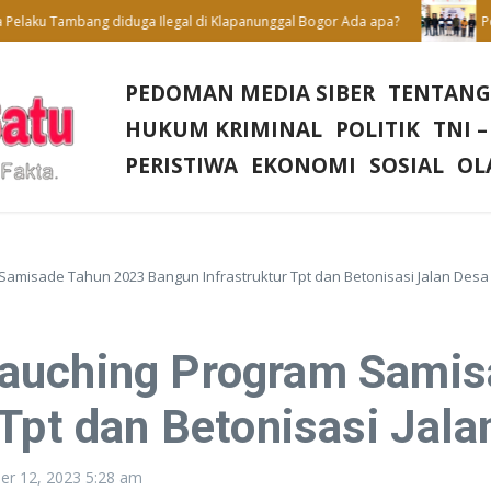
ku Tambang diduga Ilegal di Klapanunggal Bogor Ada apa?
Penutupa
PEDOMAN MEDIA SIBER
TENTANG
HUKUM KRIMINAL
POLITIK
TNI –
PERISTIWA
EKONOMI
SOSIAL
OL
amisade Tahun 2023 Bangun Infrastruktur Tpt dan Betonisasi Jalan Desa
auching Program Samis
 Tpt dan Betonisasi Jala
er 12, 2023
5:28 am