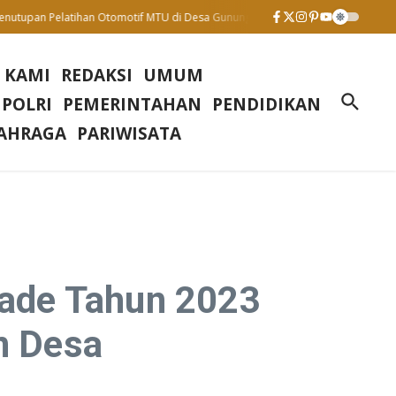
n Pelatihan Otomotif MTU di Desa Gunung Sari : Wujud Komitmen Tingkatkan S
 KAMI
REDAKSI
UMUM
 POLRI
PEMERINTAHAN
PENDIDIKAN
AHRAGA
PARIWISATA
ade Tahun 2023
n Desa