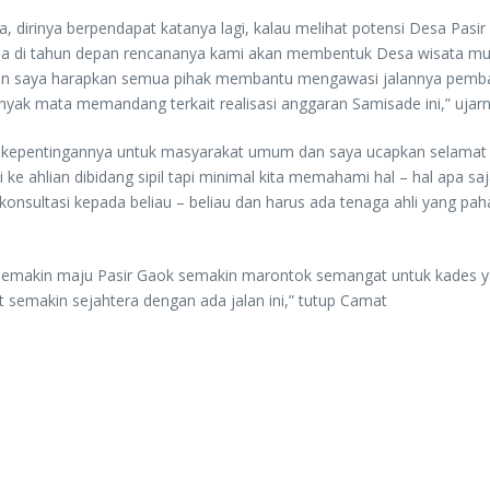
, dirinya berpendapat katanya lagi, kalau melihat potensi Desa Pasi
rena di tahun depan rencananya kami akan membentuk Desa wisata mud
dahan saya harapkan semua pihak membantu mengawasi jalannya p
banyak mata memandang terkait realisasi anggaran Samisade ini,” ujar
di kepentingannya untuk masyarakat umum dan saya ucapkan selamat b
 ke ahlian dibidang sipil tapi minimal kita memahami hal – hal apa 
konsultasi kepada beliau – beliau dan harus ada tenaga ahli yang pah
semakin maju Pasir Gaok semakin marontok semangat untuk kades yan
emakin sejahtera dengan ada jalan ini,” tutup Camat