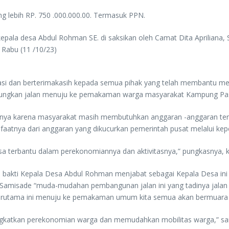
g lebih RP. 750 .000.000.00. Termasuk PPN.
epala desa Abdul Rohman SE. di saksikan oleh Camat Dita Apriliana, 
Rabu (11 /10/23)
i dan berterimakasih kepada semua pihak yang telah membantu mel
bungkan jalan menuju ke pemakaman warga masyarakat Kampung Pas
nnya karena masyarakat masih membutuhkan anggaran -anggaran ters
aatnya dari anggaran yang dikucurkan pemerintah pusat melalui ke
 terbantu dalam perekonomiannya dan aktivitasnya,” pungkasnya, 
bakti Kepala Desa Abdul Rohman menjabat sebagai Kepala Desa ini
m Samisade “muda-mudahan pembangunan jalan ini yang tadinya jalan
rutama ini menuju ke pemakaman umum kita semua akan bermuara k
ingkatkan perekonomian warga dan memudahkan mobilitas warga,” 