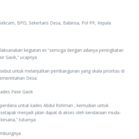
Sekcam, BPD, Sekertaris Desa, Babinsa, Pol PP, Kepala
aksanakan kegiatan ini “semoga dengan adanya peningkatan
ir Gaok,” ucapnya
ebut untuk melanjutkan pembangunan yang skala prioritas di
pemerintahan Desa.
kades Pasir Gaok
 perdana untuk kades Abdul Rohman , kemudian untuk
 setapak menjadi jalan dapat di akses oleh kendaraan muda-
esana,” tuturnya
sambungnya