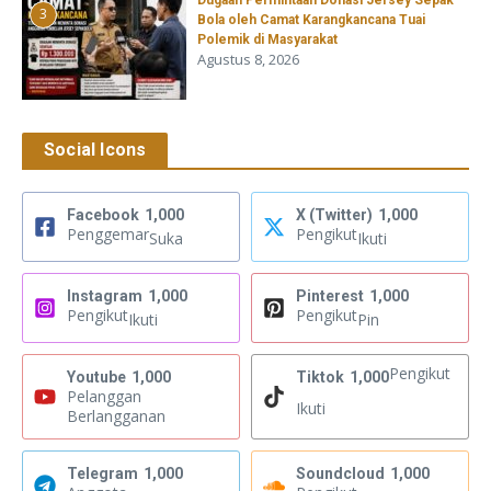
‎Dugaan Permintaan Donasi Jersey Sepak
3
Bola oleh Camat Karangkancana Tuai
Polemik di Masyarakat
Agustus 8, 2026
Social Icons
Facebook
1,000
X (Twitter)
1,000
Penggemar
Pengikut
Suka
Ikuti
Instagram
1,000
Pinterest
1,000
Pengikut
Pengikut
Ikuti
Pin
Pengikut
Youtube
1,000
Tiktok
1,000
Pelanggan
Ikuti
Berlangganan
Telegram
1,000
Soundcloud
1,000