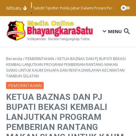
Lewati ke konten
MBsatu
Subdit Tipidter Polda Jabar Dalami Proses Penyelidikan Te
MENU
Beranda
/
PEMERINTAHAN
/
KETUA BAZNAS DAN PJ BUPATI BEKASI
KEMBALI LANJUTKAN PROGRAM PEMBERIAN RANTANG MAKAN
SIANG UNTUK KAUM DHUAFA DAN RENTA DIWILAYAH KECAMATAN
TAMBUN SELATAN
PEMERINTAHAN
KETUA BAZNAS DAN PJ
BUPATI BEKASI KEMBALI
LANJUTKAN PROGRAM
PEMBERIAN RANTANG