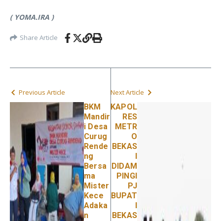
( YOMA.IRA )
Share Article
Previous Article
Next Article
BKM
KAPOL
Mandir
RES
i Desa
METR
Curug
O
Rende
BEKAS
ng
I
Bersa
DIDAM
ma
PINGI
Mister
PJ
Kece
BUPAT
Adaka
I
n
BEKAS