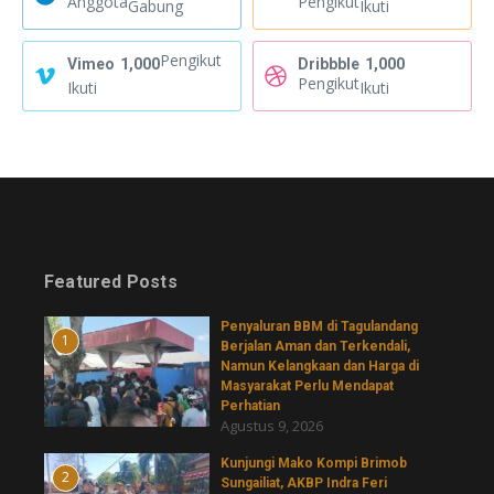
Anggota
Pengikut
Gabung
Ikuti
Pengikut
Vimeo
1,000
Dribbble
1,000
Pengikut
Ikuti
Ikuti
Featured Posts
Penyaluran BBM di Tagulandang
1
Berjalan Aman dan Terkendali,
Namun Kelangkaan dan Harga di
Masyarakat Perlu Mendapat
Perhatian
Agustus 9, 2026
Kunjungi Mako Kompi Brimob
2
Sungailiat, AKBP Indra Feri