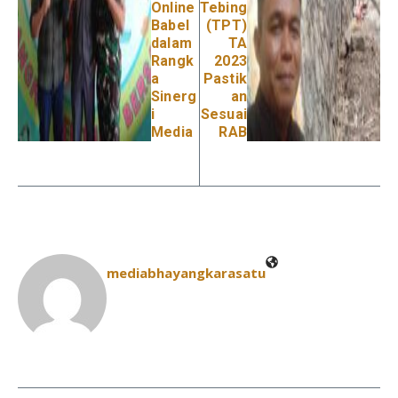
Online
Tebing
Babel
(TPT)
dalam
TA
Rangk
2023
a
Pastik
Sinerg
an
i
Sesuai
Media
RAB
mediabhayangkarasatu