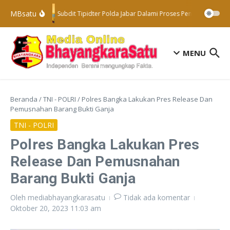
Lewati ke konten
MBsatu
Subdit Tipidter Polda Jabar Dalami Proses Penyelidikan Te
MENU
Beranda
/
TNI - POLRI
/
Polres Bangka Lakukan Pres Release Dan
Pemusnahan Barang Bukti Ganja
TNI - POLRI
Polres Bangka Lakukan Pres
Release Dan Pemusnahan
Barang Bukti Ganja
Oleh
mediabhayangkarasatu
Tidak ada komentar
Oktober 20, 2023
11:03 am