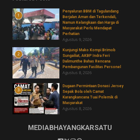
Penyaluran BBM di Tagulandang
1
Berjalan Aman dan Terkendali,
Namun Kelangkaan dan Harga di
Masyarakat Perlu Mendapat
Perhatian
Agustus 9, 2026
Kunjungi Mako Kompi Brimob
2
Sungailiat, AKBP Indra Feri
Dalimunthe Bahas Rencana
Pembangunan Fasilitas Personel
Agustus 8, 2026
‎Dugaan Permintaan Donasi Jersey
3
Sepak Bola oleh Camat
Karangkancana Tuai Polemik di
Masyarakat
Agustus 8, 2026
MEDIABHAYANGKARSATU