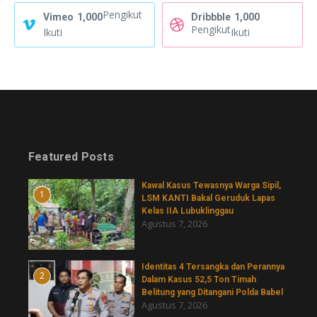
Pengikut
Vimeo
1,000
Dribbble
1,000
Pengikut
Ikuti
Ikuti
Featured Posts
Kawal Kasus Tewasnya Warga Sipil,
1
LSM KANTI Bakal Geruduk Lapas
Kelas IIA Lubuklinggau
Agustus 7, 2026
Identitas 4 Tersangka dan Perannya
2
Dalam Kasus 52,5 Ton Timah
Belitung yang Ditangani Polda Babel
Agustus 7, 2026