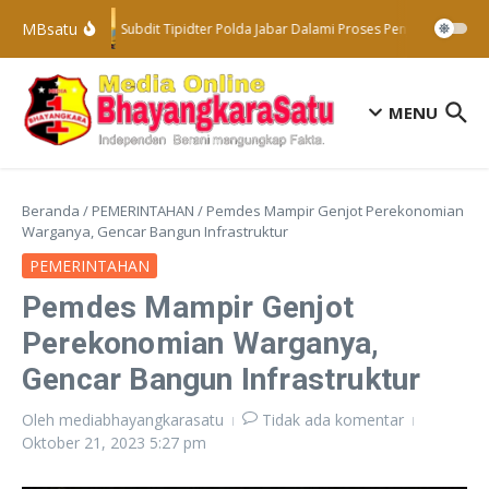
Lewati ke konten
MBsatu
Subdit Tipidter Polda Jabar Dalami Proses Penyelidikan Te
MENU
Beranda
/
PEMERINTAHAN
/
Pemdes Mampir Genjot Perekonomian
Warganya, Gencar Bangun Infrastruktur
PEMERINTAHAN
Pemdes Mampir Genjot
Perekonomian Warganya,
Gencar Bangun Infrastruktur
Oleh
mediabhayangkarasatu
Tidak ada komentar
Oktober 21, 2023
5:27 pm