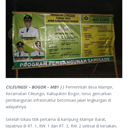
CILEUNGSI – BOGOR – MB1 ||
Pemerintah desa Mampir,
Kecamatan Cileungsi, Kabupaten Bogor, terus gencarkan
pembangunan infrastruktur betonisasi jalan lingkungan di
wilayahnya.
Setelah lokasi titik pertama di kampung Mampir Barat,
tepatnya di RT. 1, RW. 1 dan RT. 3, RW. 2 selesai di kerjakan,