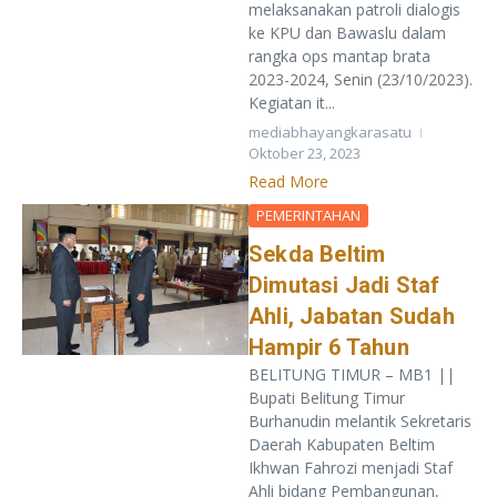
melaksanakan patroli dialogis
ke KPU dan Bawaslu dalam
rangka ops mantap brata
2023-2024, Senin (23/10/2023).
Kegiatan it...
mediabhayangkarasatu
Oktober 23, 2023
Read More
PEMERINTAHAN
Sekda Beltim
Dimutasi Jadi Staf
Ahli, Jabatan Sudah
Hampir 6 Tahun
BELITUNG TIMUR – MB1 ||
Bupati Belitung Timur
Burhanudin melantik Sekretaris
Daerah Kabupaten Beltim
Ikhwan Fahrozi menjadi Staf
Ahli bidang Pembangunan,