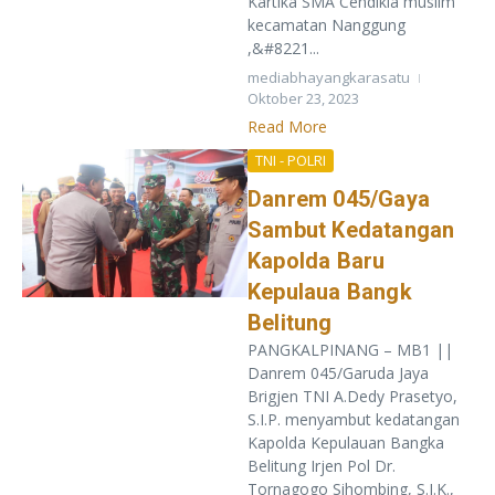
Kartika SMA Cendikia muslim
kecamatan Nanggung
,&#8221...
mediabhayangkarasatu
Oktober 23, 2023
Read More
TNI - POLRI
Danrem 045/Gaya
Sambut Kedatangan
Kapolda Baru
Kepulaua Bangk
Belitung
PANGKALPINANG – MB1 ||
Danrem 045/Garuda Jaya
Brigjen TNI A.Dedy Prasetyo,
S.I.P. menyambut kedatangan
Kapolda Kepulauan Bangka
Belitung Irjen Pol Dr.
Tornagogo Sihombing, S.I.K.,