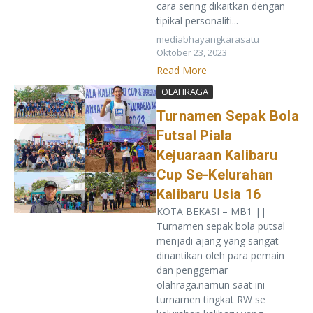
cara sering dikaitkan dengan
tipikal personaliti...
mediabhayangkarasatu
Oktober 23, 2023
Read More
OLAHRAGA
Turnamen Sepak Bola
Futsal Piala
Kejuaraan Kalibaru
Cup Se-Kelurahan
Kalibaru Usia 16
KOTA BEKASI – MB1 ||
Turnamen sepak bola putsal
menjadi ajang yang sangat
dinantikan oleh para pemain
dan penggemar
olahraga.namun saat ini
turnamen tingkat RW se