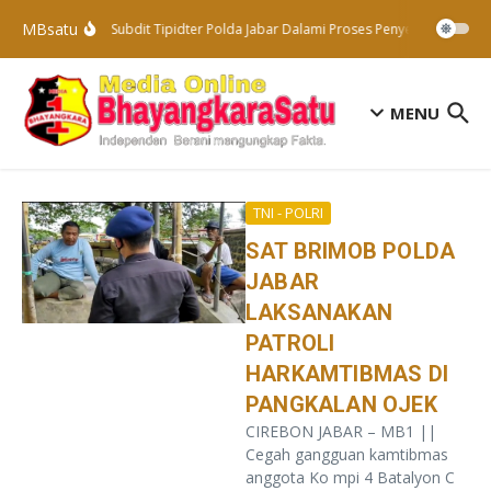
Lewati ke konten
MBsatu
Subdit Tipidter Polda Jabar Dalami Proses Penyelidikan Terh
MENU
TNI - POLRI
SAT BRIMOB POLDA
JABAR
LAKSANAKAN
PATROLI
HARKAMTIBMAS DI
PANGKALAN OJEK
CIREBON JABAR – MB1 ||
Cegah gangguan kamtibmas
anggota Ko mpi 4 Batalyon C