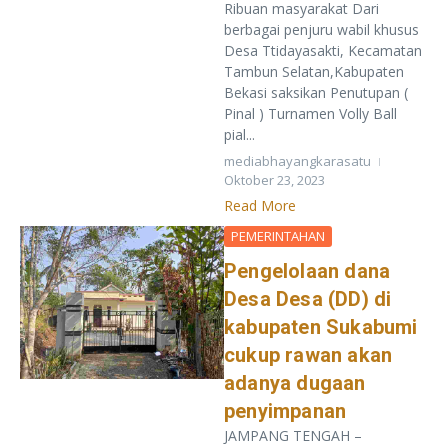
Ribuan masyarakat Dari
berbagai penjuru wabil khusus
Desa Ttidayasakti, Kecamatan
Tambun Selatan,Kabupaten
Bekasi saksikan Penutupan (
Pinal ) Turnamen Volly Ball
pial...
mediabhayangkarasatu
Oktober 23, 2023
Read More
PEMERINTAHAN
Pengelolaan dana
Desa Desa (DD) di
kabupaten Sukabumi
cukup rawan akan
adanya dugaan
penyimpanan
JAMPANG TENGAH –