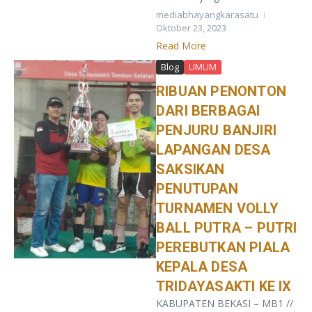
mediabhayangkarasatu
Oktober 23, 2023
Read More
Blog
UMUM
RIBUAN PENONTON
DARI BERBAGAI
PENJURU BANJIRI
LAPANGAN DESA
SAKSIKAN
PENUTUPAN
TURNAMEN VOLLY
BALL PUTRA – PUTRI
PEREBUTKAN PIALA
KEPALA DESA
TRIDAYASAKTI KE IX
KABUPATEN BEKASI – MB1 //