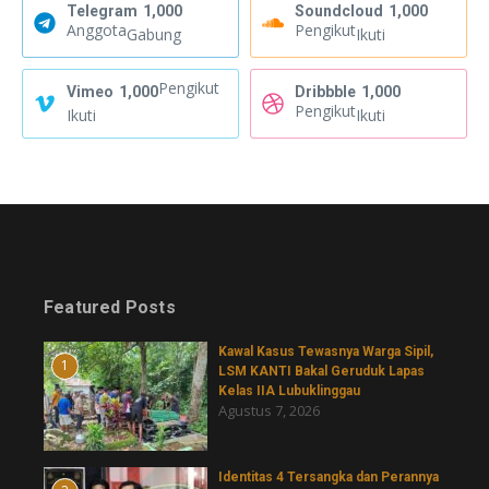
Telegram
1,000
Soundcloud
1,000
Anggota
Pengikut
Gabung
Ikuti
Pengikut
Vimeo
1,000
Dribbble
1,000
Pengikut
Ikuti
Ikuti
Featured Posts
Kawal Kasus Tewasnya Warga Sipil,
1
LSM KANTI Bakal Geruduk Lapas
Kelas IIA Lubuklinggau
Agustus 7, 2026
Identitas 4 Tersangka dan Perannya