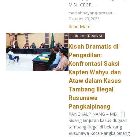
M.Si., CRGP., ...
mediabhayangkarasatu
Oktober 23, 2023
Read More
HUKUM KRIMINAL
Kisah Dramatis di
Pengadilan:
Konfrontasi Saksi
Kapten Wahyu dan
Ataw dalam Kasus
Tambang Illegal
Rusunawa
Pangkalpinang
PANGKALPINANG – MB1 ||
Sidang lanjutan kasus dugaan
tambang illegal di belakang
Rusunawa Kota Pangkalpinang