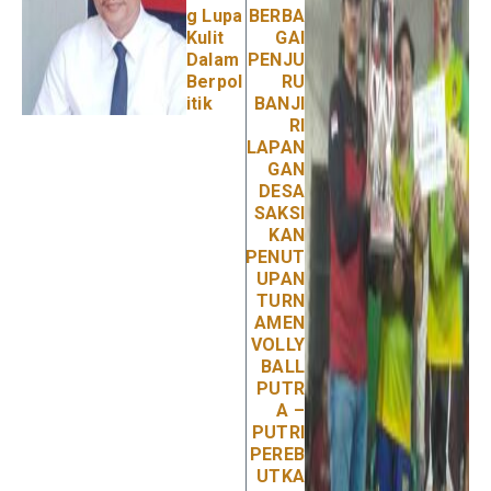
g Lupa
BERBA
Kulit
GAI
Dalam
PENJU
Berpol
RU
itik
BANJI
RI
LAPAN
GAN
DESA
SAKSI
KAN
PENUT
UPAN
TURN
AMEN
VOLLY
BALL
PUTR
A –
PUTRI
PEREB
UTKA