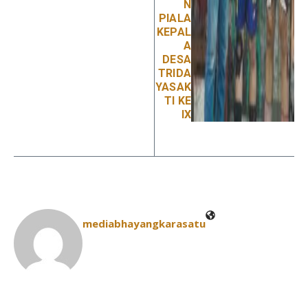
N
PIALA
KEPAL
A
DESA
TRIDA
YASAK
TI KE
IX
mediabhayangkarasatu