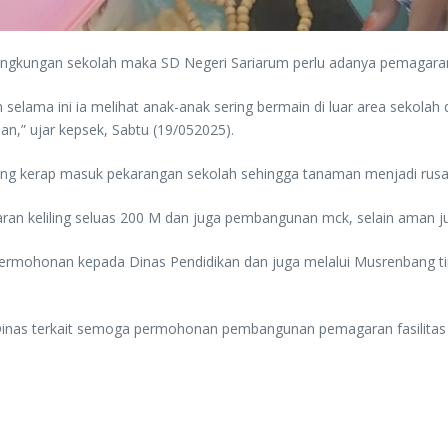
ngkungan sekolah maka SD Negeri Sariarum perlu adanya pemagaran 
elama ini ia melihat anak-anak sering bermain di luar area sekolah d
lan,” ujar kepsek, Sabtu (19/052025).
yang kerap masuk pekarangan sekolah sehingga tanaman menjadi rusa
eliling seluas 200 M dan juga pembangunan mck, selain aman jug
permohonan kepada Dinas Pendidikan dan juga melalui Musrenbang 
inas terkait semoga permohonan pembangunan pemagaran fasilitas m