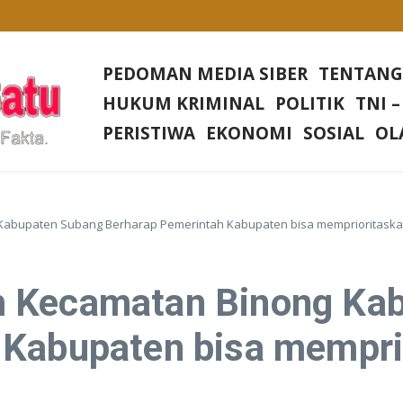
Desa Rias
Di setiap Gereja Di Wilkum Polres Bangka Barat
PEDOMAN MEDIA SIBER
TENTANG
sa Nangerang Kecamatan Jampang Tengah Kabupaten Sukabumi
HUKUM KRIMINAL
POLITIK
TNI –
Irjen Tornagogo Sihombing Pimpin Wilayah Baru
PERISTIWA
EKONOMI
SOSIAL
OL
Kabupaten Subang Berharap Pemerintah Kabupaten bisa memprioritaska
m Kecamatan Binong Ka
 Kabupaten bisa mempri