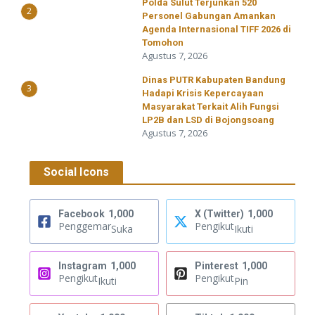
​Polda Sulut Terjunkan 520
2
Personel Gabungan Amankan
Agenda Internasional TIFF 2026 di
Tomohon
Agustus 7, 2026
Dinas PUTR Kabupaten Bandung
3
Hadapi Krisis Kepercayaan
Masyarakat Terkait Alih Fungsi
LP2B dan LSD di Bojongsoang
Agustus 7, 2026
Social Icons
Facebook
1,000
X (Twitter)
1,000
Penggemar
Pengikut
Suka
Ikuti
Instagram
1,000
Pinterest
1,000
Pengikut
Pengikut
Ikuti
Pin