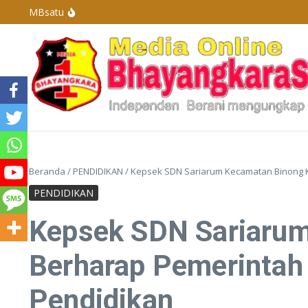
Lewati ke konten
MBsatu
Polres Basel Tangkap Pelaku Penganiayaan Di 
Polres Bangka Barat Melaksanakan Pengamanan 
Penyelenggaraan Pengurus Karang Taruna De
Kapolda Kepulauan Bangka Belitung Berganti, 
Beranda
/
PENDIDIKAN
/
Kepsek SDN Sariarum Kecamatan Binong 
PENDIDIKAN
Kepsek SDN Sariaru
Berharap Pemerintah
Pendidikan