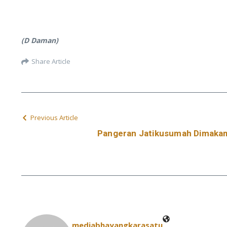
(D Daman)
Share Article
Previous Article
Pangeran Jatikusumah Dimakam
mediabhayangkarasatu