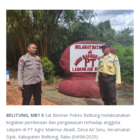
BELITUNG, MB1 II
Sat Binmas Polres Belitung melaksanakan
kegiatan pembinaan dan pengawasan terhadap anggota
satpam di PT Agro Makmur Abadi, Desa Air Seru, Kecamatan
Sijuk, Kabupaten Belitung, Rabu (04/06/2025).