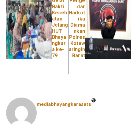
Gelar
Penge
Bakti
dar
Keseh
Narkot
atan
ika
Jelang
Diama
HUT
nkan
Bhaya
Polres
ngkar
Kotaw
a ke-
aringin
79
Barat
mediabhayangkarasatu