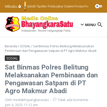
Lewati ke konten
MBsatu
Subdit Tipidter Polda Jabar Dalami Proses Penyelidikan Te
MENU
Beranda
/
SOSIAL
/
Sat Binmas Polres Belitung Melaksanakan
Pembinaan dan Pengawasan Satpam di PT Agro Makmur Abadi
SOSIAL
Sat Binmas Polres Belitung
Melaksanakan Pembinaan dan
Pengawasan Satpam di PT
Agro Makmur Abadi
Oleh
mediabhayangkarasatu
Tidak ada komentar
Juni 4, 2025
11:12 am