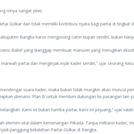
g isinya sangat jelas:
i Golkar dan tidak memiliki kontribusi nyata bagi partai di tingkat d
Kabupaten Bangka harus mengusung calon bupati sendiri, bukan hanya
vinsi Babel yang dianggap membuat manuver yang merugikan eksisten
marwah partai dan menginjak-injak kader sendiri,” ujar seorang Ket
 mendengar suara kader, maka bukan tidak mungkin akan muncul pemb
iapkan skenario ‘Plan B’ untuk memberi dukungan ke pasangan lain 
melangkah. Kami ini bukan hamba partai, kami ini pejuang,” ujar sal
elemen vital dalam kemenangan Pilkada. Tanpa militansi kader, must
njadi panggung kekalahan Partai Golkar di Bangka.