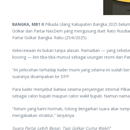
BANGKA, MB1 II
Pilkada Ulang Kabupaten Bangka 2025 belum di
Golkar dan Partai NasDem yang mengusung duet Rato Rusdianto
Partai Golkar Bangka. Rabu (25/6/2025).
Kekecewaan ini bukan tanpa alasan. Ramadian — yang sebelumn
kosong — kini tiba-tiba muncul sebagai usungan resmi dari Pa
“Ini pelecehan terhadap kader murni yang selama ini sudah b
suaranya disampaikan ke DPP.
Para kader menyebut bahwa selama penjaringan internal Pilk
sebagai calon bupati maupun calon wakil bupati. Namun nama-
“Ketum yang kami hormati, tolong dengarkan suara akar rumput.
mengabaikan struktur,” lanjutnya.
Suara Partai Lebih Besar, Tapi Golkar Cuma Wakil?