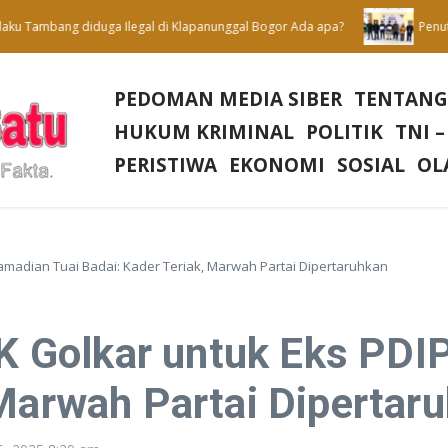
ambang diduga Ilegal di Klapanunggal Bogor Ada apa?
Penutupan P
PEDOMAN MEDIA SIBER
TENTANG
HUKUM KRIMINAL
POLITIK
TNI –
PERISTIWA
EKONOMI
SOSIAL
OL
madian Tuai Badai: Kader Teriak, Marwah Partai Dipertaruhkan
Golkar untuk Eks PDIP
 Marwah Partai Dipertar