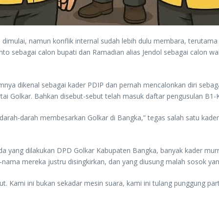
mulai, namun konflik internal sudah lebih dulu membara, terutama di
 sebagai calon bupati dan Ramadian alias Jendol sebagai calon waki
ya dikenal sebagai kader PDIP dan pernah mencalonkan diri sebagai 
rtai Golkar. Bahkan disebut-sebut telah masuk daftar pengusulan B1-
erdarah-darah membesarkan Golkar di Bangka,” tegas salah satu kade
ada yang dilakukan DPD Golkar Kabupaten Bangka, banyak kader murn
nama mereka justru disingkirkan, dan yang diusung malah sosok yan
 Kami ini bukan sekadar mesin suara, kami ini tulang punggung parta