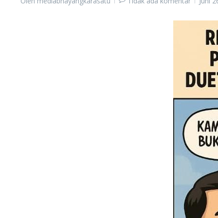
Oleh
mediabhayangkarasatu
Tidak ada komentar
Juni 