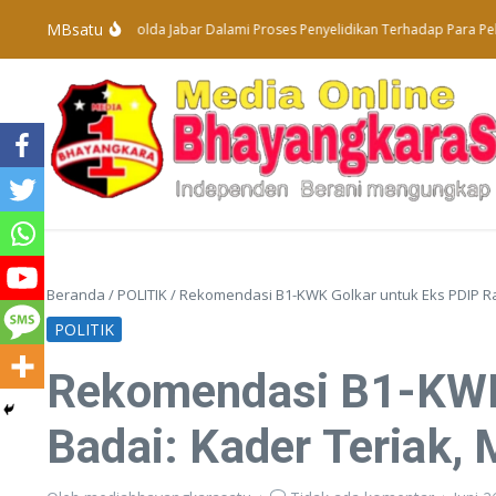
Lewati ke konten
MBsatu
ubdit Tipidter Polda Jabar Dalami Proses Penyelidikan Terhadap Para Pelaku T
Beranda
/
POLITIK
/
Rekomendasi B1-KWK Golkar untuk Eks PDIP Ra
POLITIK
Rekomendasi B1-KWK 
Badai: Kader Teriak,