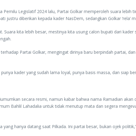
Pemilu Legislatif 2024 lalu, Partai Golkar memperoleh suara lebih
ati justru diberikan kepada kader NasDem, sedangkan Golkar ‘rela’ me
t. Suara kita lebih besar, mestinya kita usung calon bupati dari kader
engah.
rhadap Partai Golkar, mengingat dirinya baru berpindah partai, dan
punya kader yang sudah lama loyal, punya basis massa, dan siap berta
iumumkan secara resmi, namun kabar bahwa nama Ramadian akan d
Umum Bahlil Lahadalia untuk tidak menutup mata dan segera mengev
 yang hanya datang saat Pilkada. Ini partai besar, bukan ojek politik