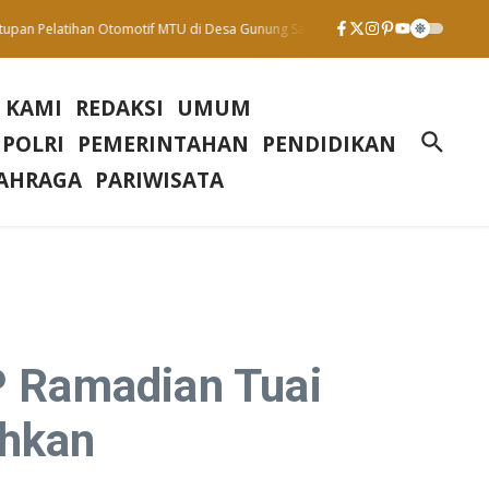
elatihan Otomotif MTU di Desa Gunung Sari : Wujud Komitmen Tingkatkan SDM 
 KAMI
REDAKSI
UMUM
 POLRI
PEMERINTAHAN
PENDIDIKAN
AHRAGA
PARIWISATA
 Ramadian Tuai
uhkan