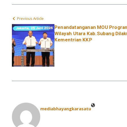
Previous Article
Penandatanganan MOU Program 
Wilayah Utara Kab.Subang Dila
Kementrian KKP
mediabhayangkarasatu