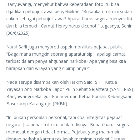
Banyuwangi, menyebut bahwa keberadaan foto itu bisa
dijadikan petunjuk awal penyelidikan. “Bukankah foto ini sudah
cukup sebagai petunjuk awal? Aparat harus segera menyelidiki
dan bila terbukti, Camat Henry harus dicopot,” tegasnya, Senin
(30/6/2025).
Nurul Safii juga menyoroti aspek moralitas pejabat publik.
“Bagaimana mungkin seorang aparatur sipil, apalagi camat,
terlibat dalam penyalahgunaan narkoba? Apa yang bisa kita
harapkan dari wilayah yang dipimpinnya?”
Nada serupa disampaikan oleh Hakim Said, S.H., Ketua
Yayasan Anti Narkoba Lapor Pulih Sehat Sejahtera (YAN-LPSS)
Banyuwangi sekaligus Founder dan Ketua Rumah Kebangsaan
Basecamp Karangrejo (RKBK).
“Ini bukan persoalan personal, tapi soal integritas pejabat
negara. Jika benar foto itu adalah dirinya, Bupati harus segera
memecat dengan tidak hormat. Pejabat yang main-main
dengan narkoba karena tak layak memimpin rakyat,” tegas