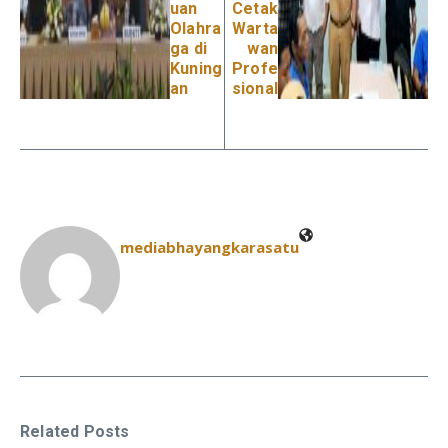
uan
Cetak
Olahra
Warta
ga di
wan
Kuning
Profe
an
sional
mediabhayangkarasatu
Related Posts