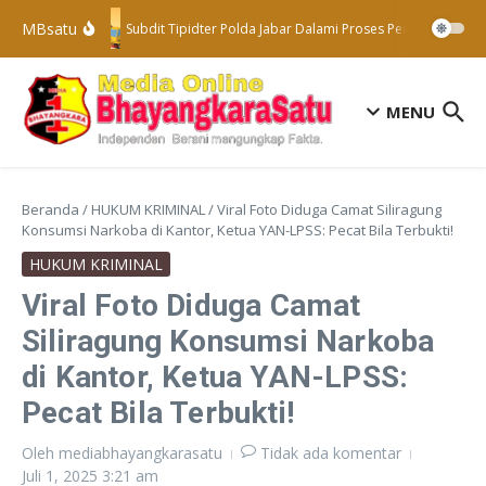
Lewati ke konten
MBsatu
Subdit Tipidter Polda Jabar Dalami Proses Penyelidikan T
MENU
Beranda
/
HUKUM KRIMINAL
/
Viral Foto Diduga Camat Siliragung
Konsumsi Narkoba di Kantor, Ketua YAN-LPSS: Pecat Bila Terbukti!
HUKUM KRIMINAL
Viral Foto Diduga Camat
Siliragung Konsumsi Narkoba
di Kantor, Ketua YAN-LPSS:
Pecat Bila Terbukti!
Oleh
mediabhayangkarasatu
Tidak ada komentar
Juli 1, 2025
3:21 am