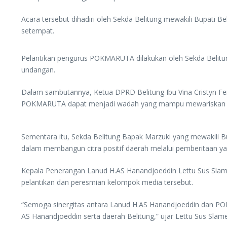
Acara tersebut dihadiri oleh Sekda Belitung mewakili Bupati 
setempat.
Pelantikan pengurus POKMARUTA dilakukan oleh Sekda Belitun
undangan.
Dalam sambutannya, Ketua DPRD Belitung Ibu Vina Cristyn Fera
POKMARUTA dapat menjadi wadah yang mampu mewariskan seman
Sementara itu, Sekda Belitung Bapak Marzuki yang mewakili
dalam membangun citra positif daerah melalui pemberitaan y
Kepala Penerangan Lanud H.AS Hanandjoeddin Lettu Sus Slame
pelantikan dan peresmian kelompok media tersebut.
“Semoga sinergitas antara Lanud H.AS Hanandjoeddin dan PO
AS Hanandjoeddin serta daerah Belitung,” ujar Lettu Sus Slame