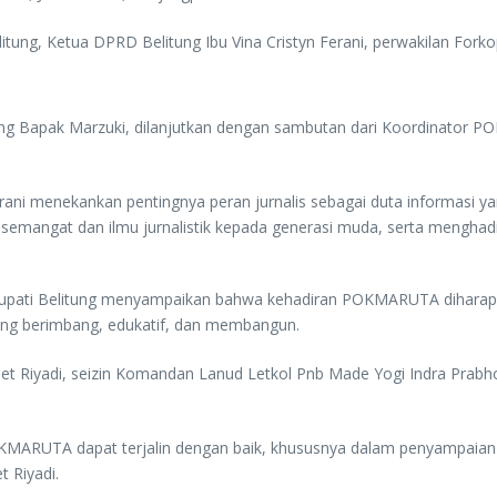
Belitung, Ketua DPRD Belitung Ibu Vina Cristyn Ferani, perwakilan Fo
g Bapak Marzuki, dilanjutkan dengan sambutan dari Koordinator POK
ni menekankan pentingnya peran jurnalis sebagai duta informasi yan
gat dan ilmu jurnalistik kepada generasi muda, serta menghadirk
 Bupati Belitung menyampaikan bahwa kehadiran POKMARUTA diharap
ang berimbang, edukatif, dan membangun.
t Riyadi, seizin Komandan Lanud Letkol Pnb Made Yogi Indra Prabho
KMARUTA dapat terjalin dengan baik, khususnya dalam penyampaian
t Riyadi.