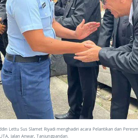
din Lettu Sus Slamet Riyadi menghadiri acara Pelantikan dan Per
UTA, Jalan Anwar, Tanjungpandan.