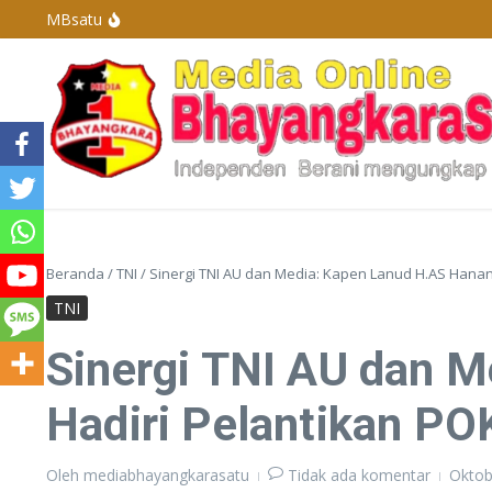
Lewati ke konten
MBsatu
Polres Basel Tangkap Pelaku Penganiayaan Di 
Polres Bangka Barat Melaksanakan Pengamanan 
Penyelenggaraan Pengurus Karang Taruna De
Kapolda Kepulauan Bangka Belitung Berganti, 
Beranda
/
TNI
/
Sinergi TNI AU dan Media: Kapen Lanud H.AS Hana
TNI
Sinergi TNI AU dan 
Hadiri Pelantikan 
Oleh
mediabhayangkarasatu
Tidak ada komentar
Oktob