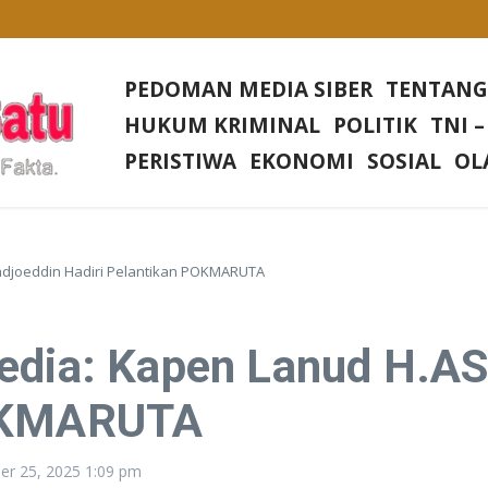
Desa Rias
Di setiap Gereja Di Wilkum Polres Bangka Barat
PEDOMAN MEDIA SIBER
TENTANG
sa Nangerang Kecamatan Jampang Tengah Kabupaten Sukabumi
HUKUM KRIMINAL
POLITIK
TNI –
Irjen Tornagogo Sihombing Pimpin Wilayah Baru
PERISTIWA
EKONOMI
SOSIAL
OL
ndjoeddin Hadiri Pelantikan POKMARUTA
Media: Kapen Lanud H.A
POKMARUTA
er 25, 2025
1:09 pm