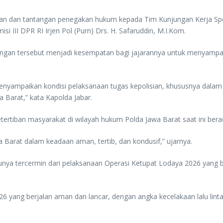
n dan tantangan penegakan hukum kepada Tim Kunjungan Kerja Spesi
i III DPR RI Irjen Pol (Purn) Drs. H. Safaruddin, M.I.Kom.
ungan tersebut menjadi kesempatan bagi jajarannya untuk menyampai
nyampaikan kondisi pelaksanaan tugas kepolisian, khususnya dalam
Barat,” kata Kapolda Jabar.
tertiban masyarakat di wilayah hukum Polda Jawa Barat saat ini ber
 Barat dalam keadaan aman, tertib, dan kondusif,” ujarnya.
tunya tercermin dari pelaksanaan Operasi Ketupat Lodaya 2026 yang 
026 yang berjalan aman dan lancar, dengan angka kecelakaan lalu lint