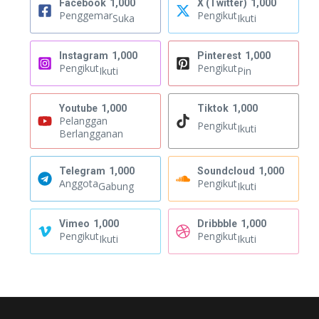
Facebook
1,000
X (Twitter)
1,000
Penggemar
Pengikut
Suka
Ikuti
Instagram
1,000
Pinterest
1,000
Pengikut
Pengikut
Ikuti
Pin
Youtube
1,000
Tiktok
1,000
Pelanggan
Pengikut
Ikuti
Berlangganan
Telegram
1,000
Soundcloud
1,000
Anggota
Pengikut
Gabung
Ikuti
Vimeo
1,000
Dribbble
1,000
Pengikut
Pengikut
Ikuti
Ikuti