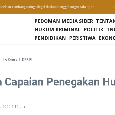
laku Tambang diduga Ilegal di Klapanunggal Bogor Ada apa?
Penutu
PEDOMAN MEDIA SIBER
TENTA
HUKUM KRIMINAL
POLITIK
TNI
PENDIDIKAN
PERISTIWA
EKON
ke Komisi III DPR RI
n Capaian Penegakan Hu
9, 2026
1:16 pm