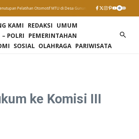
pan Pelatihan Otomotif MTU di Desa Gunung Sari : Wujud Komitmen Tingkatkan
NG KAMI
REDAKSI
UMUM
 – POLRI
PEMERINTAHAN
OMI
SOSIAL
OLAHRAGA
PARIWISATA
kum ke Komisi III