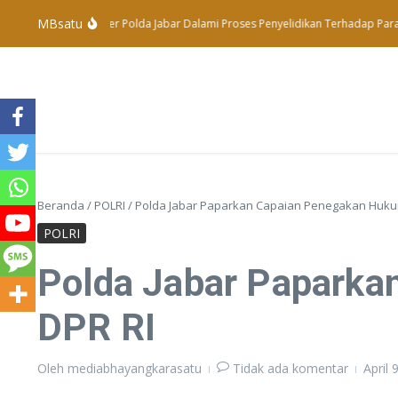
Lewati ke konten
MBsatu
Subdit Tipidter Polda Jabar Dalami Proses Penyelidikan Terhadap Para Pe
Beranda
/
POLRI
/
Polda Jabar Paparkan Capaian Penegakan Hukum 
POLRI
Polda Jabar Paparka
DPR RI
Oleh
mediabhayangkarasatu
Tidak ada komentar
April 