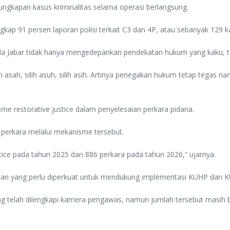
gungkapan kasus kriminalitas selama operasi berlangsung.
ngkap 91 persen laporan polisi terkait C3 dan 4P, atau sebanyak 129
 Jabar tidak hanya mengedepankan pendekatan hukum yang kaku, 
 asah, silih asuh, silih asih. Artinya penegakan hukum tetap tegas
e restorative justice dalam penyelesaian perkara pidana.
 perkara melalui mekanisme tersebut.
stice pada tahun 2025 dan 886 perkara pada tahun 2026,” ujarnya.
han yang perlu diperkuat untuk mendukung implementasi KUHP dan KU
yang telah dilengkapi kamera pengawas, namun jumlah tersebut masi