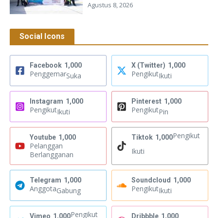
Agustus 8, 2026
Social Icons
Facebook
1,000
X (Twitter)
1,000
Penggemar
Pengikut
Suka
Ikuti
Instagram
1,000
Pinterest
1,000
Pengikut
Pengikut
Ikuti
Pin
Pengikut
Youtube
1,000
Tiktok
1,000
Pelanggan
Ikuti
Berlangganan
Telegram
1,000
Soundcloud
1,000
Anggota
Pengikut
Gabung
Ikuti
Pengikut
Vimeo
1,000
Dribbble
1,000