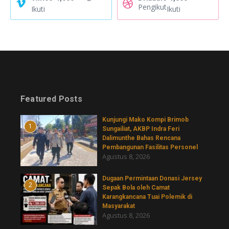
Pengikut
Ikuti
Ikuti
Featured Posts
Kunjungi Mako Kompi Brimob
1
Sungailiat, AKBP Indra Feri
Dalimunthe Bahas Rencana
Pembangunan Fasilitas Personel
Agustus 8, 2026
‎Dugaan Permintaan Donasi Jersey
2
Sepak Bola oleh Camat
Karangkancana Tuai Polemik di
Masyarakat
Agustus 8, 2026