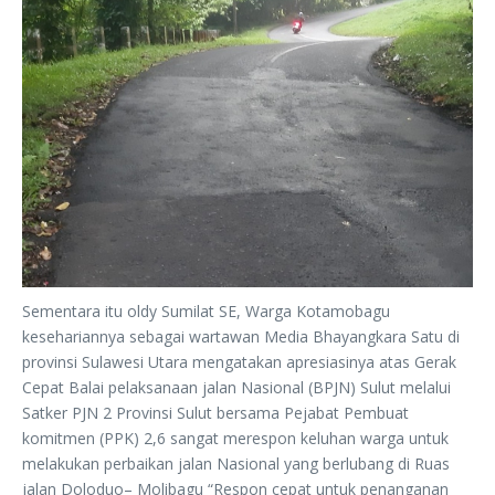
Sementara itu oldy Sumilat SE, Warga Kotamobagu
kesehariannya sebagai wartawan Media Bhayangkara Satu di
provinsi Sulawesi Utara mengatakan apresiasinya atas Gerak
Cepat Balai pelaksanaan jalan Nasional (BPJN) Sulut melalui
Satker PJN 2 Provinsi Sulut bersama Pejabat Pembuat
komitmen (PPK) 2,6 sangat merespon keluhan warga untuk
melakukan perbaikan jalan Nasional yang berlubang di Ruas
jalan Doloduo– Molibagu “Respon cepat untuk penanganan