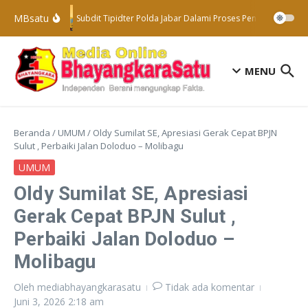
Lewati ke konten
MBsatu
Subdit Tipidter Polda Jabar Dalami Proses Penyelidikan Te
MENU
Beranda
/
UMUM
/
Oldy Sumilat SE, Apresiasi Gerak Cepat BPJN
Sulut , Perbaiki Jalan Doloduo – Molibagu
UMUM
Oldy Sumilat SE, Apresiasi
Gerak Cepat BPJN Sulut ,
Perbaiki Jalan Doloduo –
Molibagu
Oleh
mediabhayangkarasatu
Tidak ada komentar
Juni 3, 2026
2:18 am