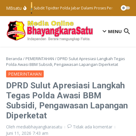
Lewati ke konten
MBsatu
Subdit Tipidter Polda Jabar Dalami Proses Penyelidikan Te
MENU
Beranda
/
PEMERINTAHAN
/
DPRD Sulut Apresiasi Langkah Tegas
Polda Awasi BBM Subsidi, Pengawasan Lapangan Diperketat
PEMERINTAHAN
DPRD Sulut Apresiasi Langkah
Tegas Polda Awasi BBM
Subsidi, Pengawasan Lapangan
Diperketat
Oleh
mediabhayangkarasatu
Tidak ada komentar
Juni 11, 2026
7:43 am