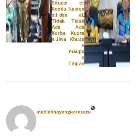
Situasi
er
Kondu
Nasion
sif dan
al,
Tidak
Tidak
Ada
Ada
Korba
Kuota
n Jiwa
Khusu
s
maupu
n
Titipan
mediabhayangkarasatu