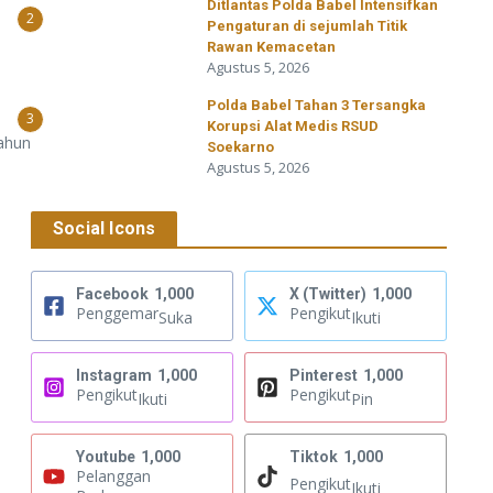
Ditlantas Polda Babel Intensifkan
2
Pengaturan di sejumlah Titik
Rawan Kemacetan
Agustus 5, 2026
Polda Babel Tahan 3 Tersangka
3
Korupsi Alat Medis RSUD
ahun
Soekarno
Agustus 5, 2026
Social Icons
Facebook
1,000
X (Twitter)
1,000
Penggemar
Pengikut
Suka
Ikuti
Instagram
1,000
Pinterest
1,000
Pengikut
Pengikut
Ikuti
Pin
Youtube
1,000
Tiktok
1,000
Pelanggan
Pengikut
Ikuti