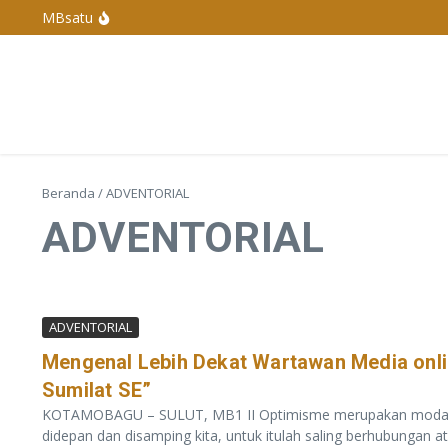
Lewati ke konten
MBsatu
Polres Basel Tangkap Pelaku Penganiayaan Di 
Polres Bangka Barat Melaksanakan Pengamanan 
Penyelenggaraan Pengurus Karang Taruna De
Kapolda Kepulauan Bangka Belitung Berganti, 
Beranda
/
ADVENTORIAL
ADVENTORIAL
ADVENTORIAL
Mengenal Lebih Dekat Wartawan Media onl
Sumilat SE”
KOTAMOBAGU – SULUT, MB1 II Optimisme merupakan modal untu
didepan dan disamping kita, untuk itulah saling berhubungan ata