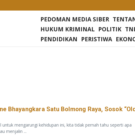
Desa Rias
PEDOMAN MEDIA SIBER
TENTA
Di setiap Gereja Di Wilkum Polres Bangka Barat
HUKUM KRIMINAL
POLITIK
TNI
sa Nangerang Kecamatan Jampang Tengah Kabupaten Sukabumi
PENDIDIKAN
PERISTIWA
EKON
Irjen Tornagogo Sihombing Pimpin Wilayah Baru
ine Bhayangkara Satu Bolmong Raya, Sosok “Ol
k mengarungi kehidupan ini, kita tidak pernah tahu seperti apa
u menjalin ...