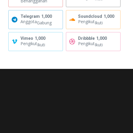
Berlangganan
Telegram
1,000
Soundcloud
1,000
Anggota
Pengikut
Gabung
Ikuti
Vimeo
1,000
Dribbble
1,000
Pengikut
Pengikut
Ikuti
Ikuti