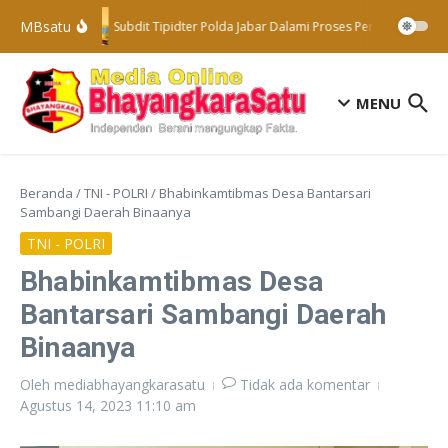
Lewati ke konten
MBsatu
Subdit Tipidter Polda Jabar Dalami Proses Penyelidikan Te
MENU
Beranda
/
TNI - POLRI
/
Bhabinkamtibmas Desa Bantarsari
Sambangi Daerah Binaanya
TNI - POLRI
Bhabinkamtibmas Desa
Bantarsari Sambangi Daerah
Binaanya
Oleh
mediabhayangkarasatu
Tidak ada komentar
Agustus 14, 2023
11:10 am