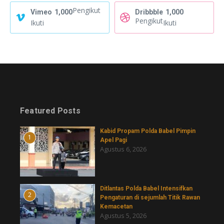
Pengikut
Vimeo
1,000
Dribbble
1,000
Pengikut
Ikuti
Ikuti
Featured Posts
Kabid Propam Polda Babel Pimpin
1
Apel Pagi
Agustus 6, 2026
Ditlantas Polda Babel Intensifkan
2
Pengaturan di sejumlah Titik Rawan
Kemacetan
Agustus 5, 2026