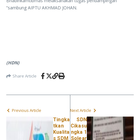
Bhabinkamtibmas melaksanakan tugas pendampingan
“sambung AIPTU AKHMAD JOHAN.
(HDN)
Share Article
Previous Article
Next Article
Tingka
SDN
tkan
Cikasu
Kualita
ngka 1
s SDM
Solear