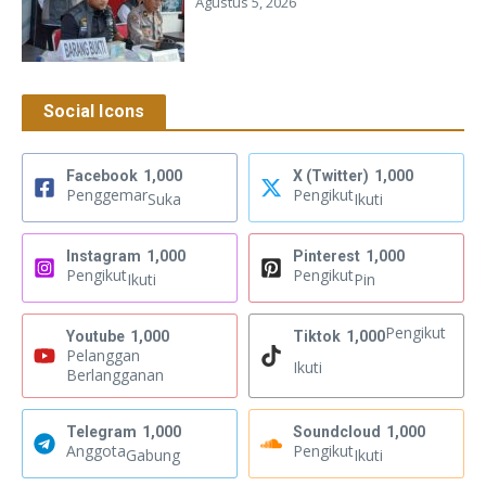
Agustus 5, 2026
Social Icons
Facebook
1,000
X (Twitter)
1,000
Penggemar
Pengikut
Suka
Ikuti
Instagram
1,000
Pinterest
1,000
Pengikut
Pengikut
Ikuti
Pin
Pengikut
Youtube
1,000
Tiktok
1,000
Pelanggan
Ikuti
Berlangganan
Telegram
1,000
Soundcloud
1,000
Anggota
Pengikut
Gabung
Ikuti